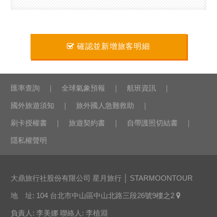
確認並新增旅客明細
匯率查詢
全球氣象預報
航班資訊
國外旅遊須知
旅外國人急難救助
刷卡授權書
旅遊契約書
自帶護照切結書
隱私權聲明
大鼎旅行社股份有限公司 星月旅行 │ STARMOONTOUR
地 址: 104 台北市中山區中山北路三段26號9樓之2
負責人: 李美娜 聯絡人: 李植淵