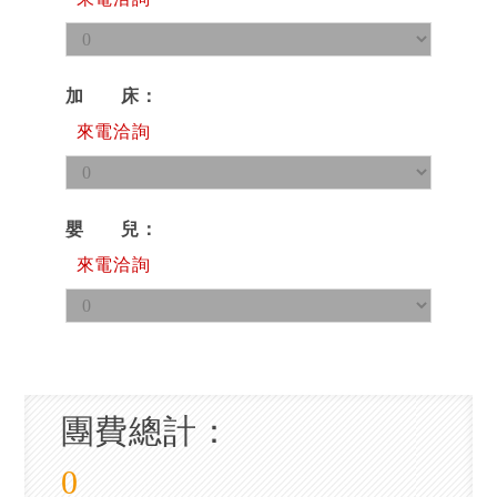
加 床
來電洽詢
嬰 兒
來電洽詢
團費總計：
0