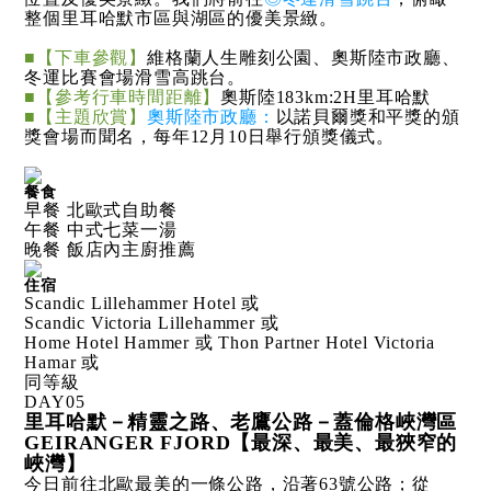
整個里耳哈默市區與湖區的優美景緻。
■【下車參觀】
維格蘭人生雕刻公園、奧斯陸市政廳、
冬運比賽會場滑雪高跳台。
■【參考行車時間距離】
奧斯陸183km:2H里耳哈默
■【主題欣賞】
奧斯陸市政廳：
以諾貝爾獎和平獎的頒
獎會場而聞名，每年12月10日舉行頒獎儀式。
餐食
早餐 北歐式自助餐
午餐 中式七菜一湯
晚餐 飯店內主廚推薦
住宿
Scandic Lillehammer Hotel 或
Scandic Victoria Lillehammer 或
Home Hotel Hammer 或 Thon Partner Hotel Victoria
Hamar 或
同等級
DAY
05
里耳哈默－精靈之路、老鷹公路－蓋倫格峽灣區
GEIRANGER FJORD【最深、最美、最狹窄的
峽灣】
今日前往北歐最美的一條公路，沿著63號公路；從