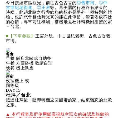
今日接續市區觀光，前往古色古香的
◎舊市街、◎中
古世紀老街道、◎王宮
等。再美麗的行程終有結束的
時候，此趟北歐之行帶給您的想必是另外一種特別的體
驗，也許您會相信時光真的能在此停留，帶著依依不捨
的心情，專車前往機場，搭機飛返杜拜轉機回甜蜜的家
－台北。
■【下車參觀】
王宮外貌、中古世紀老街、古色古香舊
市街。
餐食
早餐 飯店北歐式自助餐
午餐 方便搭機 敬請自理
晚餐 機上供應
住宿
夜宿機上 或
同等級
DAY
15
杜拜／台北
抵達杜拜後，隨即轉機返回甜蜜的家，結束難忘的北歐
之旅。
▲ 本行程表及所使用飯店視航空班次的確認及旅館的