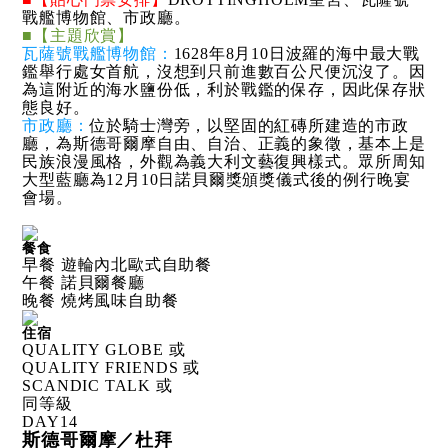
戰艦博物館、市政廳。
■【主題欣賞】
瓦薩號戰艦博物館：
1628年8月10日波羅的海中最大戰
鑑舉行處女首航，沒想到只前進數百公尺便沉沒了。因
為這附近的海水鹽份低，利於戰鑑的保存，因此保存狀
態良好。
市政廳：
位於騎士灣旁，以堅固的紅磚所建造的市政
廳，為斯德哥爾摩自由、自治、正義的象徵，基本上是
民族浪漫風格，外觀為義大利文藝復興樣式。眾所周知
大型藍廳為12月10日諾貝爾獎頒獎儀式後的例行晚宴
會場。
餐食
早餐 遊輪內北歐式自助餐
午餐 諾貝爾餐廳
晚餐 燒烤風味自助餐
住宿
QUALITY GLOBE 或
QUALITY FRIENDS 或
SCANDIC TALK 或
同等級
DAY
14
斯德哥爾摩／杜拜