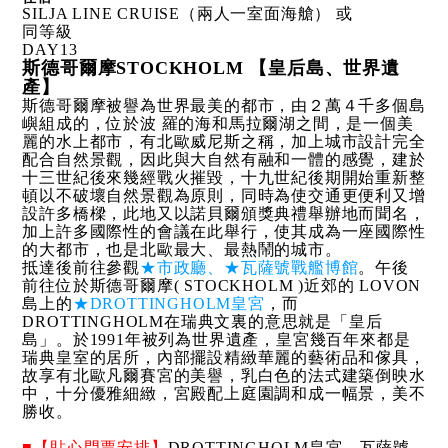
SILJA LINE CRUISE（兩人一室面海艙） 或
同等級
DAY
13
斯德哥爾摩STOCKHOLM 【皇后島、世界遺
產】
斯德哥爾摩被譽為世界最美的都市，由２萬４千多個島
嶼組成的，位於波 羅的海和馬拉爾湖之間，是一個美
麗的水上都市，有北歐威尼斯之稱，加上城市設計完全
配合自然景觀，因此與大自然有融和一體的感覺，建於
十三世紀後來幾經戰火摧毀，十九世紀後期開始重新整
頓以不破壞自然景觀為原則，同時為使交通更便利又增
設許多橋樑，此地又以諾貝爾頒獎典禮舉辦地而聞名，
加上許多國際性的會議在此舉行，使其成為一座國際性
的大都市，也是北歐最大、最熱鬧的城市。
抵達後前往參觀
★市政廳、★瓦薩號戰艦博館
。午後
前往位於斯德哥爾摩( STOCKHOLM )近郊的 LOVON
島上的
★DROTTINGHOLM皇宮
，而
DROTTINGHOLM在瑞典文裏的意思就是「皇后
島」。於1991年被列為世界遺產，皇宮幾百年來都是
瑞典皇室的居所，內部擺設精緻華麗的藝術品和傢具，
故享有北歐凡爾賽宮的美譽，乳白色的法式建築倒映水
中，十分優雅細緻，宮殿配上庭園調和成一幅景，美不
勝收。
■【貼心門票安排】
DROTTINGHOLM皇宮、瓦薩號