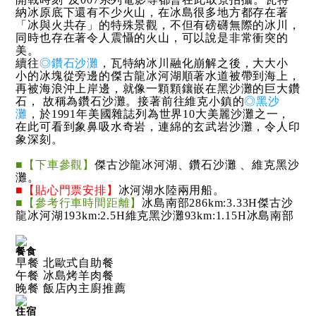
納冰原底下還有不少火山，在冰島很多地方都存在著
「冰與火共存」的特殊景觀，不但有磅礴無際的冰川，
同時也存在著令人震懾的火山，可以說是非常衝突的
美。
續往
◎鑽石沙灘
，瓦特納冰川融化崩解之後，大大小
小的冰塊從旁邊的傑古龍冰河湖順著水道被帶到海上，
再被海浪沖上岸邊，就像一顆顆鑲嵌在黑沙灘的巨大鑽
石， 故稱為鑽石沙灘。接著前往維克小鎮的
◎黑沙
灘
，於1991年美國雜誌列為世界10大美麗沙灘之一，
在此可看到象鼻吸水奇岩，連綿的玄武岩沙灘，令人印
象深刻。
■【下車參觀】
傑古沙龍冰河湖、鑽石沙灘 、維克黑沙
灘。
■【貼心門票安排】
冰河湖水陸兩用船。
■【參考行車時間距離】
冰島南部286km:3.33H傑古沙
龍冰河湖193km:2.5H維克黑沙灘93km:1.15H冰島南部
餐食
早餐 北歐式自助餐
午餐 冰島烤羊肉餐
晚餐 飯店內主廚推薦
住宿