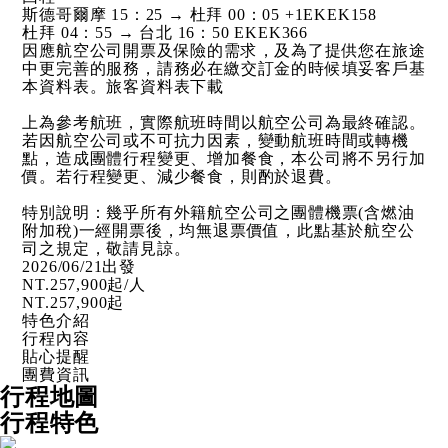
斯德哥爾摩 15：25 → 杜拜 00：05 +1
EKEK158
杜拜 04：55 → 台北 16：50
EKEK366
因應航空公司開票及保險的需求，及為了提供您在旅途
中更完善的服務，請務必在繳交訂金的時候填妥客戶基
本資料表。
旅客資料表下載
上為參考航班，實際航班時間以航空公司為最終確認。
若因航空公司或不可抗力因素，變動航班時間或轉機
點，造成團體行程變更、增加餐食，本公司將不另行加
價。若行程變更、減少餐食，則酌於退費。
特別說明：幾乎所有外籍航空公司之團體機票(含燃油
附加稅)一經開票後，均無退票價值，此點基於航空公
司之規定，敬請見諒。
2026/06/21出發
NT.
257,900
起/人
NT.
257,900
起
特色介紹
行程內容
貼心提醒
團費資訊
行程地圖
行程特色