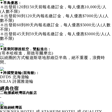
✦早鳥優惠：
⛧出發前120到150天前報名繳訂金，每人優惠10,000元/人
(人數不限)
⛧出發前90到120天內報名繳訂金，每人優惠$7000元/人(人
數不限)
⛧出發前60到89天內報名繳訂金，每人優惠$5000元/人(人數
不限)
⛧出發前45天到59天內報名繳訂金，每人優惠$3000元/人(人
數不限)
✦搭乘阿聯酋航空．雙點進出：
(哥本哈根進，斯德哥爾摩出)
以繞圈的方式暢遊斯堪地那維亞半島，絕不重覆，浪費時
間。
✦跨國雙遊輪(面海艙)：
DFDS 北海遊輪
SILJA 詩麗雅遊輪
經典住宿
二晚挪威峽灣區內飯店
-
索格納峽灣區
KVIKNES HOTEL 或 STAHEIM HOTEL 或 QUALITY