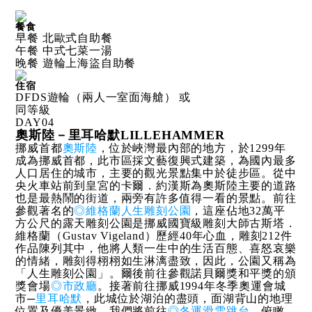
餐食
早餐 北歐式自助餐
午餐 中式七菜一湯
晚餐 遊輪上海盜自助餐
住宿
DFDS遊輪（兩人一室面海艙） 或
同等級
DAY
04
奧斯陸－里耳哈默LILLEHAMMER
挪威首都
奧斯陸
，位於峽灣最內部的地方，於1299年
成為挪威首都，此市區採文藝復興式建築，為國內最多
人口居住的城市，主要的觀光景點集中於徒步區。從中
央火車站前到皇宮的卡爾．約漢斯為奧斯陸主要的道路
也是最熱鬧的街道，兩旁有許多值得一看的景點。前往
參觀著名的
◎維格蘭人生雕刻公園
，這座佔地32萬平
方公尺的露天雕刻公園是挪威國寶級雕刻大師古斯塔．
維格蘭（Gustav Vigeland）歷經40年心血，雕刻212件
作品陳列其中，他將人類一生中的生活百態、喜怒哀樂
的情緒，雕刻得栩栩如生淋漓盡致，因此，公園又稱為
「人生雕刻公園」。爾後前往參觀諾貝爾獎和平獎的頒
獎會場
◎市政廳
。接著前往挪威1994年冬季奧運會城
市─
里耳哈默
，此城位於湖泊的盡頭，面湖背山的地理
位置及優美景緻。我們將前往
◎冬運滑雪跳台
，俯瞰