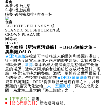
餐食
早餐 機上供應
午餐 機上供應
晚餐 碳烤豬肋排+啤酒一杯
住宿
AC HOTEL BELLA SKY 或
SCANDIC SLUSEHOLMEN 或
CROWN PLAZA 或
同等級
DAY
03
哥本哈根【新港運河遊船】～DFDS遊輪之旅～
奧斯陸OSLO
★運河遊船
穿梭於哥本哈根迷人的運河和美麗的港口，
從不同角度欣賞沿途運河兩岸的歷史建築、宏偉教堂和
街區景觀。
新港
-哥本哈根人覺得新港是整個城市最愜
意的場所，近年來兩岸的老桅船紛紛改成特色酒館、餐
廳，搭著沿岸磚房的餐廳、酒吧，更博得全世界最長吧
台的美譽。午後前往碼頭搭乘
★DFDS豪華遊輪
前往挪
威首都奧斯陸。DFDS提供服務已超過百年之久，以最
新穎的7艘現代化遊輪
二人一室面海艙
，穿梭在北海之
間，為北海上最大的「海上旅館」之一。
■【下車參觀】
新港。
■【貼心門票安排】
新港運河遊船。