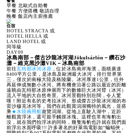
餐食
早餐 北歐式自助餐
午餐 方便搭機 敬請自理
晚餐 飯店內主廚推薦
住宿
HOTEL STRACTA 或
HOTEL HELLA 或
LAND HOTEL 或
同等級
DAY
09
冰島南部－傑古沙龍冰河湖Jökulsárlón－鑽石沙
灘－維克黑沙灘VIK－冰島南部
前往
瓦特那冰河冰原
，位於冰島南岸海濱，面積廣達
8400平方公里，是冰島及歐洲最大冰河，排行世界第
三，僅次於南極大陸及格陵蘭。冰河厚達1公里，往外
再延伸成無數小冰河。將有機會沿著公路以最近的距離
遠眺由瓦特那冰原伸展而下的數條巨大冰河臂（冰河）
流入平地的大自然奇景。冰河景觀特別壯闊，令人驚
嘆！附近有名的史考拉冰河、形成傑古沙龍冰河湖的布
雷沙穆克冰河等，我們在此觀賞潟湖獨特的風光，並搭
乘
★水陸兩用船
遊覽潟湖。從地上直駛入湖中，近距
離觀賞浮冰，還可親手觸摸冰塊。這裡也常有海豹出
沒，就在我們拍浮冰的同時，幾隻海豹也許就在我們面
前浮出水面呼吸!!! 許多著名的好萊塢電影如“蝙蝠俠，
開戰時刻”及007系列電影等都曾在此取景拍攝。瓦特