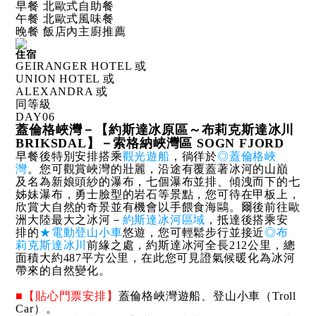
早餐 北歐式自助餐
午餐 北歐式風味餐
晚餐 飯店內主廚推薦
住宿
GEIRANGER HOTEL 或
UNION HOTEL 或
ALEXANDRA 或
同等級
DAY
06
蓋倫格峽灣－【約斯達冰原區～布莉克斯達冰川
BRIKSDAL】－索格納峽灣區 SOGN FJORD
早餐後特別安排搭乘
觀光遊船
，徜徉於
◎蓋倫格峽
灣
。您可觀賞峽灣的壯麗，沿途有覆蓋著冰河的山巔
及名為新娘頭紗的瀑布，七個瀑布並排、傾洩而下的七
姊妹瀑布，勇士臉型的岩石等景點，您可待在甲板上，
欣賞大自然的奇景並有機會以手餵食海鷗。爾後前往歐
洲大陸最大之冰河－
約斯達冰河區域
，抵達後搭乘安
排的
★電動登山小車
悠遊，您可輕鬆步行並接近
◎布
莉克斯達冰川
前緣之處，約斯達冰河全長212公里，總
面積大約487平方公里，在此您可見證氣候暖化為冰河
帶來的自然變化。
■【貼心門票安排】
蓋倫格峽灣遊船、登山小車（Troll
Car）。