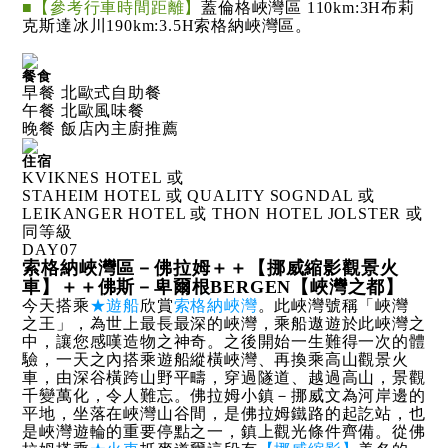
■【參考行車時間距離】
蓋倫格峽灣區 110km:3H布莉
克斯達冰川190km:3.5H索格納峽灣區。
餐食
早餐 北歐式自助餐
午餐 北歐風味餐
晚餐 飯店內主廚推薦
住宿
KVIKNES HOTEL 或
STAHEIM HOTEL 或 QUALITY SOGNDAL 或
LEIKANGER HOTEL 或 THON HOTEL JOLSTER 或
同等級
DAY
07
索格納峽灣區－佛拉姆＋＋【挪威縮影觀景火
車】＋＋佛斯－卑爾根BERGEN【峽灣之都】
今天搭乘
★遊船
欣賞
索格納峽灣
。此峽灣號稱「峽灣
之王」，為世上最長最深的峽灣，乘船遨遊於此峽灣之
中，讓您感嘆造物之神奇。之後開始一生難得一次的體
驗，一天之內搭乘遊船縱橫峽灣、再換乘高山觀景火
車，由深谷橫跨山野平疇，穿過隧道、越過高山，景觀
千變萬化，令人難忘。佛拉姆小鎮－挪威文為河岸邊的
平地，坐落在峽灣山谷間，是佛拉姆鐵路的起訖站，也
是峽灣遊輪的重要停點之一，鎮上觀光條件齊備。從佛