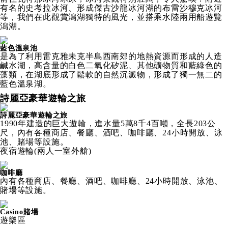
有名的史考拉冰河、形成傑古沙龍冰河湖的布雷沙穆克冰河
等，我們在此觀賞潟湖獨特的風光，並搭乘水陸兩用船遊覽
潟湖。
藍色溫泉池
是為了利用雷克雅未克半島西南郊的地熱資源而形成的人造
鹹水湖，高含量的白色二氧化矽泥、其他礦物質和藍綠色的
藻類，在湖底形成了鬆軟的自然沉澱物，形成了獨一無二的
藍色溫泉湖。
詩麗亞豪華遊輪之旅
詩麗亞豪華遊輪之旅
1990年建造的巨大遊輪，進水量5萬8千4百噸，全長203公
尺，內有各種商店、餐廳、酒吧、咖啡廳、24小時開放、泳
池、賭場等設施。
夜宿遊輪(兩人一室外艙)
咖啡廳
內有各種商店、餐廳、酒吧、咖啡廳、24小時開放、泳池、
賭場等設施。
Casino賭場
遊樂區