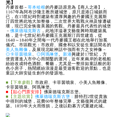
光】
丹麥首都－
哥本哈根
的丹麥語原意為【商人之港】，
1167年為阿布沙隆主教所建城堡，原只是港口城鎮而
已，在15世紀時對建築有濃厚興趣的丹麥國王克麗斯
汀四世將此地大加整修，二次世界大戰戰火殃及慘遭破
壞，現已完全恢復美麗的舊觀。丹麥最具代表性的城堡
－
佛萊德瑞克斯古
，此地洋溢著文藝復興時期建築風
格，是十七世紀初丹麥國王克麗斯汀四世建造，從
1640～1840年之間每一代丹麥國王都在此地舉行加冕
儀式。市區觀光：市政府、國會和以安徒生童話聞名的
美人魚雕像
，及展現北歐神話中強而有力之女神像－
◎卡菲茵噴泉
、
◎阿瑪琳堡
。
新港
興建於17世紀，方
便貨運進入市中心而開鑿的運河，近年來兩岸的老桅船
紛紛改成特色酒館、餐廳，尤其是一整排如童話般的彩
色小房子，熱鬧繽紛浪漫是最受遊客歡迎的景點，也是
童話大師安徒生創作的發源地。
■【下車參觀】
市政府、卡菲茵噴泉、小美人魚雕像、
卡菲茵噴泉、阿瑪琳堡。
■【貼心門票安排】
佛萊德瑞克斯古堡。
■【主題欣賞】
佛萊德瑞克斯古堡：
腓特烈2世從貴族
中得到的城堡，花費60年整修完畢，文藝復興式的建
築。1859年大火而燬損，之後以勸募方式重建此城。