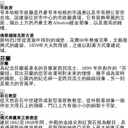
市政府
哥本哈根市政廳是丹麥哥本哈根的市議會以及市長辦公室所
在地。該建築位於市中心的市政廳廣場。它有裝飾華麗的立
面，陽台上方的丹麥主教Absalon鍍金塑像，以及瘦高的鐘
樓。
佛萊德瑞克斯古堡
腓特烈2世從貴族中得到的城堡，花費60年整修完畢，文藝復
興式的建築。1859年大火而燬損，之後以勸募方式重建此
城。
芬蘭
芬蘭
為紀念芬蘭最著名的音樂家西貝流士。1899 年所創作的『芬
蘭頌』寫出芬蘭的悲苦命運和對未來的憧憬，幾乎成為當時
的國歌。公園內的紀念碑一是西貝流士的鐵鑄頭像，另一則
是龐大的管風琴。
岩石教堂
從天然岩石中挖建而成新型基督教教堂。從外觀看就像一個
停在大理石上的飛碟，門口上方有個小小的銅製十字架。
俄式希臘東正教教堂
建於1862至1868年間，外觀的金綠尖和紅寶石很為醒目，具
有俄羅斯的建築風格。是斯堪的納維亞半島上最大的東正教