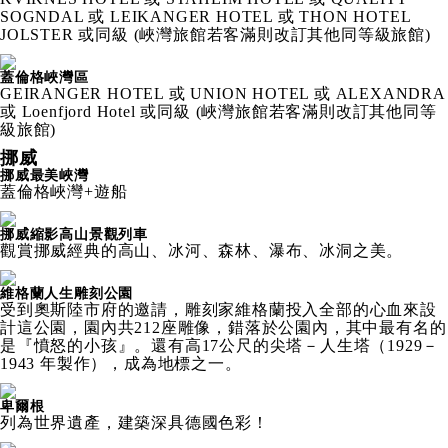
SOGNDAL 或 LEIKANGER HOTEL 或 THON HOTEL
JOLSTER 或同級 (峽灣旅館若客滿則改訂其他同等級旅館)
蓋倫格峽灣區
GEIRANGER HOTEL 或 UNION HOTEL 或 ALEXANDRA
或 Loenfjord Hotel 或同級 (峽灣旅館若客滿則改訂其他同等
級旅館)
挪威
挪威最美峽灣
蓋倫格峽灣+遊船
挪威縮影高山景觀列車
觀賞挪威經典的高山、冰河、森林、瀑布、冰洞之美。
維格蘭人生雕刻公園
受到奧斯陸市府的邀請，雕刻家維格蘭投入全部的心血來設
計這公園，園內共212座雕像，錯落於公園內，其中最有名的
是『憤怒的小孩』。還有高17公尺的尖塔－人生塔（1929－
1943 年製作），成為地標之一。
卑爾根
列為世界遺產，建築深具德國色彩！