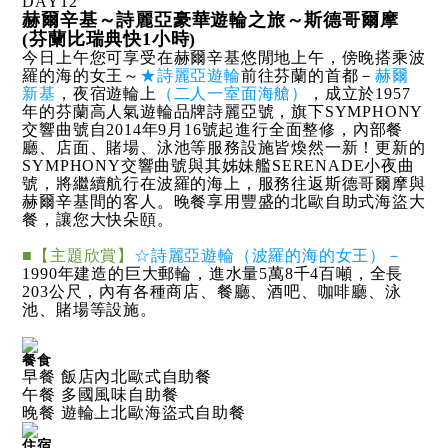
DAY
12
赫爾辛基～詩麗亞豪華遊輪之旅～斯德哥爾摩
(芬蘭比瑞典快1小時)
今日上午您可享受在赫爾辛基悠閒地上午，傍晚搭乘波
羅的海的女王～
★詩麗亞遊輪
前往芬蘭的首都－
赫爾
新基
，夜宿遊輪上
（二人一室面海艙）
，成立於1957
年的芬蘭高人氣遊輪品牌詩麗亞號，旗下SYMPHONY
交響曲號自2014年9月16號起進行全面整修，內部餐
廳、店面、賭場、泳池等服務設施皆煥然一新！更新的
SYMPHONY交響曲號與其姊妹艦SERENADE小夜曲
號，將繼續航行在波羅的海上，服務往返斯德哥爾摩與
赫爾辛基間的客人。晚餐享用豐盛的北歐自助式海盜大
餐，讓您大快朵頤。
■【主題欣賞】
☆詩麗亞遊輪（波羅的海的女王）－
1990年建造的巨大郵輪，進水量5萬8千4百噸，全長
203公尺，內有各種商店、餐廳、酒吧、咖啡廳、泳
池、賭場等設施。
餐食
早餐 飯店內北歐式自助餐
午餐 多國風味自助餐
晚餐 遊輪上北歐海盜式自助餐
住宿