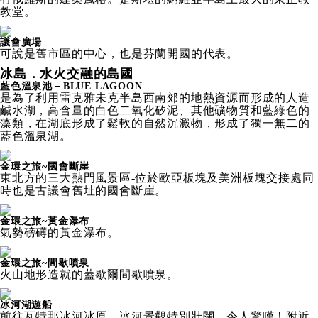
教堂。
議會廣場
可說是舊市區的中心，也是芬蘭開國的代表。
冰島．水火交融的島國
藍色溫泉池－BLUE LAGOON
是為了利用雷克雅未克半島西南郊的地熱資源而形成的人造
鹹水湖，高含量的白色二氧化矽泥、其他礦物質和藍綠色的
藻類，在湖底形成了鬆軟的自然沉澱物，形成了獨一無二的
藍色溫泉湖。
金環之旅~國會斷崖
東北方的三大熱門風景區-位於歐亞板塊及美洲板塊交接處同
時也是古議會舊址的國會斷崖。
金環之旅~黃金瀑布
氣勢磅礡的黃金瀑布。
金環之旅~間歇噴泉
火山地形造就的蓋歇爾間歇噴泉。
冰河湖遊船
前往瓦特那冰河冰原，冰河景觀特別壯闊，令人驚嘆！附近