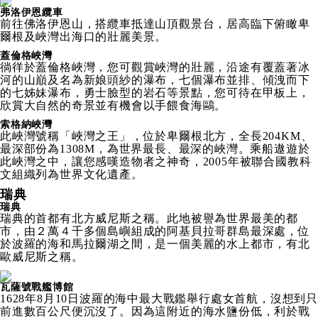
弗洛伊恩纜車
前往佛洛伊恩山，搭纜車抵達山頂觀景台，居高臨下俯瞰卑
爾根及峽灣出海口的壯麗美景。
蓋倫格峽灣
徜徉於蓋倫格峽灣，您可觀賞峽灣的壯麗，沿途有覆蓋著冰
河的山巔及名為新娘頭紗的瀑布，七個瀑布並排、傾洩而下
的七姊妹瀑布，勇士臉型的岩石等景點，您可待在甲板上，
欣賞大自然的奇景並有機會以手餵食海鷗。
索格納峽灣
此峽灣號稱「峽灣之王」，位於卑爾根北方，全長204KM、
最深部份為1308M，為世界最長、最深的峽灣。乘船遨遊於
此峽灣之中，讓您感嘆造物者之神奇，2005年被聯合國教科
文組織列為世界文化遺產。
瑞典
瑞典
瑞典的首都有北方威尼斯之稱。此地被譽為世界最美的都
市，由２萬４千多個島嶼組成的阿基貝拉哥群島最深處，位
於波羅的海和馬拉爾湖之間，是一個美麗的水上都市，有北
歐威尼斯之稱。
瓦薩號戰艦博館
1628年8月10日波羅的海中最大戰鑑舉行處女首航，沒想到只
前進數百公尺便沉沒了。因為這附近的海水鹽份低，利於戰