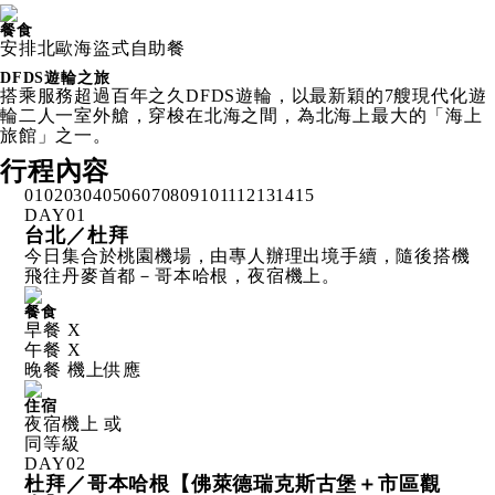
餐食
安排北歐海盜式自助餐
DFDS遊輪之旅
搭乘服務超過百年之久DFDS遊輪，以最新穎的7艘現代化遊
輪二人一室外艙，穿梭在北海之間，為北海上最大的「海上
旅館」之一。
行程內容
01
02
03
04
05
06
07
08
09
10
11
12
13
14
15
DAY
01
台北／杜拜
今日集合於桃園機場，由專人辦理出境手續，隨後搭機
飛往丹麥首都－哥本哈根，夜宿機上。
餐食
早餐 X
午餐 X
晚餐 機上供應
住宿
夜宿機上 或
同等級
DAY
02
杜拜／哥本哈根【佛萊德瑞克斯古堡＋市區觀