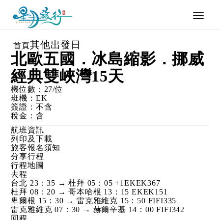
Toggle
naviga
其他出發日
首頁
北歐五國．冰島縮影．挪威
經典雙峽灣15天
機位數：
27
/位
班機：
EK
簽證：
不含
稅金：
含
航班資訊
列印及下載
旅客報名須知
分享行程
行程地圖
去程
台北 23：35 → 杜拜 05：05 +1
EKEK367
杜拜 08：20 → 哥本哈根 13：15
EKEK151
卑爾根 15：30 → 雷克雅維克 15：50
FIFI335
雷克雅維克 07：30 → 赫爾辛基 14：00
FIFI342
回程