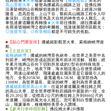
拉姆搭乘
★火車
抵麥道爾這段有
【挪威縮影】
美名的
高山景觀火車
，被譽為挪威高山鐵路之冠，從佛拉姆
沿著陡峭的山谷蜿蜒前進曲折而上，一路上經過20個
隧道，忽高忽低，上山下谷，艱鉅高山鐵路工程令人印
象深刻，沿途壯觀景色及大自然的神奇也令人難忘。火
車抵達麥道爾後再轉換
★火車
前往佛斯。續往挪威著
名商港號稱峽灣之都的卑爾根。抵達後展開市區觀光：
◎漁貨市場
、
◎布里根區
都是不可錯失的焦點。
■【貼心門票安排】
挪威縮影觀景火車、索格納峽灣遊
船。
■【主題欣賞】
索格納峽灣
：挪威的峽灣景色絕奇，在世界之美景中名
列前矛。峽灣的形成起因於萬年前冰河溶解、移動，經
年累月地將山谷向下切割所形成的U型谷的特殊地形，
當海平面上升，地表下降，海水順流進山谷便形成峽
灣。周邊山崖峭壁、飛瀑處處壯麗美景是它最吸引人的
地方。全長205KM、最寬處有4.5KM、最深部份為
1308M，為世界最長、最深的峽灣，被列為世界遺產。
挪威縮影觀景高山火車
：往返於麥道爾及佛拉姆之間
的高山火車，是全世界標準軌距鐵路中最陡的一段，全
長20.20公里，從標高2公尺的佛拉姆上升到866公尺的
米達爾，沿線的風光令人難忘。您可看到白雪覆頂的高
山，飛濂瀑布，種種獨特美景令人讚嘆。
■【參考行車時間距離】
佛拉姆火車2H佛斯