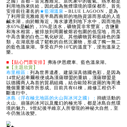
之國）首都－雷克雅維克。居民家中的暖氣、熱水都是
利用地熱來供給，因此成為無煙環境的環保都市。首先
安排前往著名的
★藍湖溫泉
－BLUE LAGOON，是為
了利用雷克雅維克半島西南郊的地熱資源而形成的人造
鹹水湖，由於離海近，海水滲透到地下水中，因而地熱
水65%是鹹的，35%是淡水，礦物質非常豐富，含鹽量
和海水相當，被排放到周圍被熔岩包圍的低窪地，而其
中高含量的白色二氧化矽泥、其他礦物質和藍綠色的藻
類，在湖底形成了鬆軟的自然沉澱物，形成了獨一無二
的藍色溫泉湖。享受在戶外10℃的溫度下，浸泡溫泉之
樂。
■【貼心門票安排】
弗洛伊恩纜車、藍色溫泉湖。
■【主題欣賞】
布里根區：
列為世界遺產。建築深具德國色彩，是因為
14世紀起卑爾根便成為漢薩聯盟的重鎮，漢薩聯盟是
以德國商人為首的貿易組織，結合歐陸和波羅的海周邊
幾個重要城市所形成。目前共有61棟，維修工程仍不
斷進行中。
冰島（浮在極北地區的火山與冰河之國）：
持續活動的
火山、崩落的冰河以及魔幻的極光等，都是冰島自然環
境的魅力。9世紀後半維京人所發現的神秘大自然，至
今仍無法改變。