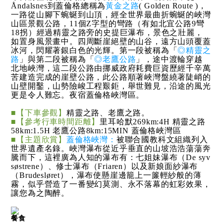
Åndalsnes到蓋倫格總稱為
黃金之路
( Golden Route )，
一路從山腳下蜿蜒到山頂，經全世界最曲折蜿蜒的峽灣
山區景觀公路，11個Z字型的彎路（有如北宜公路9彎
18拐）經過精靈之路旁的史提巨瀑布，景色之壯麗，
如置身風景畫中。四周斷崖絕壁的山谷，遠方山頭覆蓋
冰河，閃耀著銀白色的光輝。第一段被稱為「
◎精靈之
路
」與第二段被稱為「
◎老鷹公路
」，途中渡輪穿越
北地峽灣，這二段公路由挪威政府耗費巨資歷經千辛萬
苦建造完成的崖壁公路，此公路順著峽灣盤繞著陡峭的
山壁開鑿，山勢險峻工程艱鉅，舉世難見，沿途的風光
更是令人難忘。夜宿蓋倫格峽灣區。
■【下車參觀】
精靈之路、老鷹之路。
■【參考行車時間距離】
里耳哈默269km:4H 精靈之路
58km:1.5H 老鷹公路8km:15MIN 蓋倫格峽灣區
■【主題欣賞】
蓋倫格峽灣：
被聯合國教科文組織列入
世界遺產名錄。峽灣瀑布從近乎垂直的山坡浩浩蕩蕩奔
騰而下，這裡廣為人知的瀑布有：七姐妹瀑布（De syv
søstrene）、修士瀑布（Friaren）以及新娘面紗瀑布
（Brudesløret），瀑布使懸崖邊籠上一簾輕紗般的薄
霧，似乎營造了一番變幻莫測、永不落幕的虹彩效果，
讓您為之陶醉。
餐食