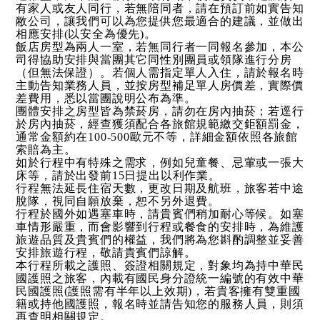
有家人或友人同行，若無陪同者，請在預訂前如實告知
敝公司，讓我們可以為您提供您最適合的建議，並做出
相應安排(以安全為優先)。
飯店房型為兩人一室，若無同行者一同報名參加，本公
司得協助安排與當團其它同性別團員或領隊進行分房
（但無法保證）。若個人需指定單人入住，請於報名時
主動告知業務人員，並按房型補足單人房價差，實際價
差費用，悉以當團說明公布為準。
團體安排之房型皆為禁菸房，請勿在房內抽菸；若逕行
於房內抽菸，經查獲須配合各旅館規範繳交鉅額罰金，
通常金額約在100-500歐元不等，詳細金額依照各旅館
索賠為主。
如於行程中有特殊之需求，例如兒童餐、忌葷或一張大
床等，請於出發前15日提出以利作業。
行程無法延長住宿天數，更改日期及航班，旅客若中途
脫隊，視同自願放棄，恕不另外退費。
行程於國外如遇塞車時，請貴賓們稍加耐心等候。如塞
車情形嚴重，而會影響到行程或餐食的安排時，為維護
旅遊品質及貴賓們的權益，我們將為您斟酌調整並妥善
安排旅遊行程，敬請貴賓們諒解。
本行程所載之護照、簽證相關規定，對象均為持中華民
國護照之旅客，內載有國民身分證統一編號的有效中華
民國護照(護照需有半年以上效期)，若貴客擁有雙重國
籍或持他國護照，報名時並請告知您的服務人員，則須
再查明相關規定。