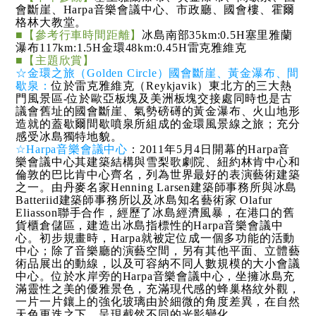
會斷崖、Harpa音樂會議中心、市政廳、國會樓、霍爾
格林大教堂。
■【參考行車時間距離】
冰島南部35km:0.5H塞里雅蘭
瀑布117km:1.5H金環48km:0.45H雷克雅維克
■【主題欣賞】
☆金環之旅（Golden Circle）
國會斷崖、黃金瀑布、間
歇泉：
位於雷克雅維克（Reykjavik）東北方的三大熱
門風景區-位於歐亞板塊及美洲板塊交接處同時也是古
議會舊址的國會斷崖、氣勢磅礡的黃金瀑布、火山地形
造就的蓋歇爾間歇噴泉所組成的金環風景線之旅；充分
感受冰島獨特地貌。
☆Harpa音樂會議中心
：2011年5月4日開幕的Harpa音
樂會議中心其建築結構與雪梨歌劇院、紐約林肯中心和
倫敦的巴比肯中心齊名，列為世界最好的表演藝術建築
之一。由丹麥名家Henning Larsen建築師事務所與冰島
Batteriid建築師事務所以及冰島知名藝術家 Olafur
Eliasson聯手合作，經歷了冰島經濟風暴，在港口的舊
貨櫃倉儲區，建造出冰島指標性的Harpa音樂會議中
心。初步規畫時，Harpa就被定位成一個多功能的活動
中心；除了音樂廳的演藝空間，另有其他平面、立體藝
術品展出的動線，以及可容納不同人數規模的大小會議
中心。位於水岸旁的Harpa音樂會議中心，坐擁冰島充
滿靈性之美的優雅景色，充滿現代感的蜂巢格紋外觀，
一片一片鑲上的強化玻璃由於細微的角度差異，在自然
天色更迭之下，呈現截然不同的光影變化。