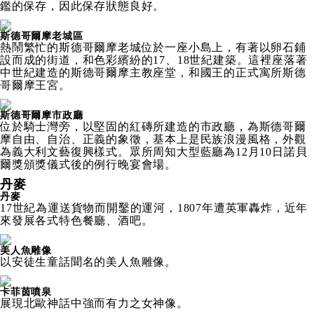
鑑的保存，因此保存狀態良好。
斯德哥爾摩老城區
熱鬧繁忙的斯德哥爾摩老城位於一座小島上，有著以卵石鋪
設而成的街道，和色彩繽紛的17、18世紀建築。這裡座落著
中世紀建造的斯德哥爾摩主教座堂，和國王的正式寓所斯德
哥爾摩王宮。
斯德哥爾摩市政廳
位於騎士灣旁，以堅固的紅磚所建造的市政廳，為斯德哥爾
摩自由、自治、正義的象徵，基本上是民族浪漫風格，外觀
為義大利文藝復興樣式。眾所周知大型藍廳為12月10日諾貝
爾獎頒獎儀式後的例行晚宴會場。
丹麥
丹麥
17世紀為運送貨物而開鑿的運河，1807年遭英軍轟炸，近年
來發展各式特色餐廳、酒吧。
美人魚雕像
以安徒生童話聞名的美人魚雕像。
卡菲茵噴泉
展現北歐神話中強而有力之女神像。