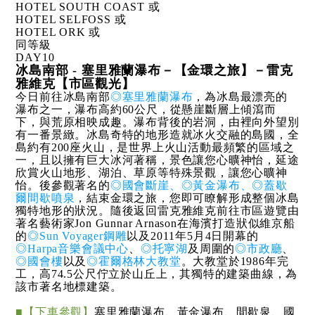
HOTEL SOUTH COAST 或
HOTEL SELFOSS 或
HOTEL ORK 或
同等級
DAY
10
冰島南部 - 塞里雅蘭瀑布－【金環之旅】－雷克
雅維克【市區觀光】
今日前往冰島南部
◎塞里雅蘭瀑布
，為冰島最漂亮的
瀑布之一，瀑布高約60公尺，從懸崖斷層上傾瀉而
下，與荒原相映成趣。瀑布背後的岩洞，由裡向外望別
有一番景緻。冰島奇特的地形造就冰火交融的島國，全
島約有200座火山，是世界上火山活動最頻繁的區域之
一，且以擁有巨大冰河著稱，景色讓您心曠神怡，延途
欣賞火山地形、湖泊、草原等特殊景觀，讓您心曠神
怡。後參觀著名的
◎國會斷崖、◎黃金瀑布、◎蓋歇
爾間歇噴泉
，結束金環之旅，您即可瞭解形成整個冰島
獨特地形的狀況。隨後返回雷克雅維克前往市區遊覽由
著名藝術家Jon Gunnar Arnason在海濱打造狀似維京船
的
◎Sun Voyager鋼雕
以及2011年5月4日開幕的
◎Harpa音樂會議中心
、
◎托寧湖
及周圍的
◎市政廳
、
◎國會樓
以及
◎霍爾格林大教堂
。大教堂於1986年完
工，高74.5公尺佇立於山丘上，其獨特的建築曲線，為
該市著名地標建築。
■【下車參觀】
塞里雅蘭瀑布、黃金瀑布、間歇泉、國