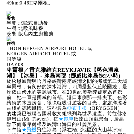
49km:0.46H卑爾根。
餐食
早餐 北歐式自助餐
午餐 北歐風味餐
晚餐 飯店內主廚推薦
住宿
THON BERGEN AIRPORT HOTEL 或
BERGEN AIRPORT HOTEL 或
同等級
DAY
08
卑爾根／雷克雅維克REYKJAVIK【藍色溫泉
湖】【冰島】- 冰島南部 (挪威比冰島快2小時)
於松恩峽灣與哈丹格峽灣兩座峽灣之間的挪威第二大城
卑爾根，有良好的深水港灣，四周是起伏丘陵圍繞，是
座依山傍水的美麗城市。在20世紀奧斯陸被定為首都
前，她一直是挪威的首都。港口東側那一排尖頂、色彩
繽紛的木造房舍，很快就吸引遊客的目光，處處洋溢著
古樸的德國風情。這些名為
◎布里根
（BRYGGEN）
的建築已被聯合國科教文組織列為世界遺產。前往佛洛
伊恩山(Mt. Fløyen)，搭
★纜車
抵達山頂觀景台，居高
臨下俯瞰卑爾根及峽灣出海口的壯麗美景。
下午搭
★飛機
飛往冰島（浮在極北地區的火山與冰河