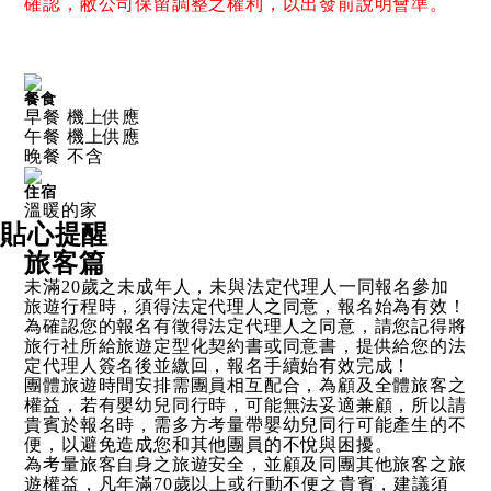
確認，敝公司保留調整之權利，以出發前說明會準。
餐食
早餐 機上供應
午餐 機上供應
晚餐 不含
住宿
溫暖的家
貼心提醒
旅客篇
未滿20歲之未成年人，未與法定代理人一同報名參加
旅遊行程時，須得法定代理人之同意，報名始為有效！
為確認您的報名有徵得法定代理人之同意，請您記得將
旅行社所給旅遊定型化契約書或同意書，提供給您的法
定代理人簽名後並繳回，報名手續始有效完成！
團體旅遊時間安排需團員相互配合，為顧及全體旅客之
權益，若有嬰幼兒同行時，可能無法妥適兼顧，所以請
貴賓於報名時，需多方考量帶嬰幼兒同行可能產生的不
便，以避免造成您和其他團員的不悅與困擾。
為考量旅客自身之旅遊安全，並顧及同團其他旅客之旅
遊權益，凡年滿70歲以上或行動不便之貴賓，建議須