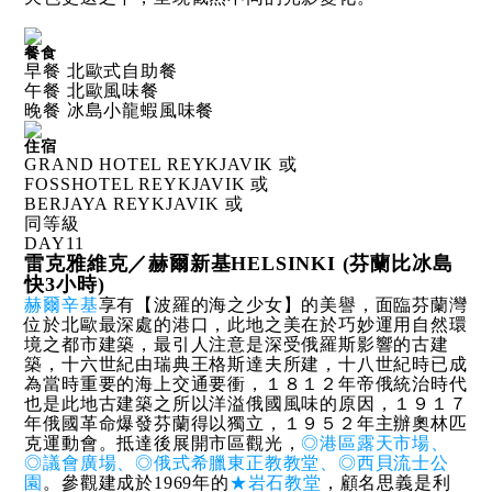
餐食
早餐 北歐式自助餐
午餐 北歐風味餐
晚餐 冰島小龍蝦風味餐
住宿
GRAND HOTEL REYKJAVIK 或
FOSSHOTEL REYKJAVIK 或
BERJAYA REYKJAVIK 或
同等級
DAY
11
雷克雅維克／赫爾新基HELSINKI (芬蘭比冰島
快3小時)
赫爾辛基
享有【波羅的海之少女】的美譽，面臨芬蘭灣
位於北歐最深處的港口，此地之美在於巧妙運用自然環
境之都市建築，最引人注意是深受俄羅斯影響的古建
築，十六世紀由瑞典王格斯達夫所建，十八世紀時已成
為當時重要的海上交通要衝，１８１２年帝俄統治時代
也是此地古建築之所以洋溢俄國風味的原因，１９１７
年俄國革命爆發芬蘭得以獨立，１９５２年主辦奧林匹
克運動會。抵達後展開市區觀光，
◎港區露天市場、
◎議會廣場、◎俄式希臘東正教教堂、◎西貝流士公
園
。參觀建成於1969年的
★岩石教堂
，顧名思義是利