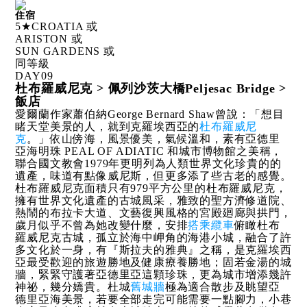
住宿
5★CROATIA 或
ARISTON 或
SUN GARDENS 或
同等級
DAY
09
杜布羅威尼克 > 佩列沙茨大橋Peljesac Bridge >
飯店
愛爾蘭作家蕭伯納George Bernard Shaw曾說：「想目
睹天堂美景的人，就到克羅埃西亞的
杜布羅威尼
克
。」依山傍海，風景優美，氣候溫和，素有亞德里
亞海明珠 PEAL OF ADIATIC 和城市博物館之美稱，
聯合國文教會1979年更明列為人類世界文化珍貴的的
遺產，味道有點像威尼斯，但更多添了些古老的感覺。
杜布羅威尼克面積只有979平方公里的杜布羅威尼克，
擁有世界文化遺產的古城風采，雅致的聖方濟修道院、
熱鬧的布拉卡大道、文藝復興風格的宮殿廻廊與拱門，
歲月似乎不曾為她改變什麼，安排
搭乘纜車
俯瞰杜布
羅威尼克古城，孤立於海中岬角的海港小城，融合了許
多文化於一身，有『斯拉夫的雅典』之稱，是克羅埃西
亞最受歡迎的旅遊勝地及健康療養勝地；固若金湯的城
牆，緊緊守護著亞德里亞這顆珍珠，更為城市增添幾許
神祕，幾分嬌貴。杜城
舊城牆
極為適合散步及眺望亞
德里亞海美景，若要全部走完可能需要一點腳力，小巷