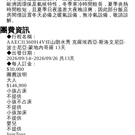
歐洲因環保及氣候特性，冬季寒冷時間較長，夏季炎熱
時間較短，且夏季日夜溫差大夜晚涼爽，因此部分飯店
房間僅設置冬天必備之暖氣設備，無冷氣設備，敬請諒
解。
團費資訊
◆行程名稱：
AAECI1360914VIE
山朗水秀 克羅埃西亞‧斯洛文尼亞‧
波士尼亞‧蒙地內哥羅 13天
◆出發日期：
2026/09/14~2026/09/26 共13天
◆每人訂金：
$30,000
團費說明
大人
$146,900
小孩占床
不提供
小孩不占床
不提供
小孩加床
不提供
嬰兒
不提供
JoinTour