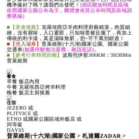
機準備好了嗎？讓我們出發吧！
(湖區開放時間及區域
依照國家公園公布為主，團體會依其公布時間及區域調
整路線)
■【美食推薦】
克羅埃西亞羊肉料理廚藝精湛，肉質細
緻，沒有腥味，入口霎那，只知味蕾被征服了，再加上
傳統的利卡湯，真是滋味無窮，您~可千萬別錯過！
■【含入場券】
普萊維斯(十六湖)國家公園、國家公園
交通車
(如遇停駛無法退費，敬請見諒)
。
■【參考行車時間距離】
波斯托伊那306KM：3H30Min
普萊維斯
餐食
早餐 飯店內用
午餐 克羅埃西亞烤羊料理
晚餐 飯店主廚推薦
住宿
JEZERO 或
PLITVICE 或
ETNO 或國家公園區域外飯店 或
同等級
DAY
05
普萊維斯(十六湖)國家公園 > 札達爾ZADAR >