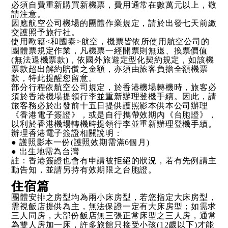
必須自費重新購買新機票，費用通常在數萬元以上，敬
請注意。
因應航空公司機場的團體作業規定，請於出發七天前繳
交護照予旅行社。
使用歐籍<和國泰>航空，機票皆依所使用航空公司的
團體票規定作業，凡機票一經開票則無退、換票價值
(無法退機票款)，依國外旅遊定型化契約規定，如該機
票款超出解約賠償之金額，亦須由旅客負擔全額機票
款，特此提醒您留意。
部分行程依航空公司規定，於香港機場轉機時，旅客必
須於香港機場提領行李並重新辦理登機手續。因此，請
旅客務必於出發前十五日提供護照影本供本公司辦理
《香港電子簽證》，或是自行攜帶效期內《台胞證》，
以利於香港機場轉機時提領行李並重新辦理登機手續。
辦理香港電子簽證相關說明：
● 護照影本一份(護照效期需滿6個月)
● 出生地需為台灣
註：香港簽證也會有申請被拒絕的狀況，若有先例請主
動告知，並請另持有效期限之台胞證。
住宿篇
團體安排之房型均為兩小床房型，若您指定大床房型，
需視飯店提供為主，無法保證一定有大床房型；如需求
三人同房，大部份飯店無三張正常床型之三人房，通常
為雙人房加一床，許多旅館只接受小孩(12歲以下)才能