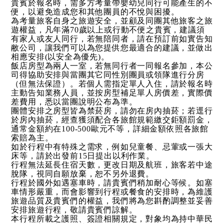
貴賓於報名時，需多方考量帶嬰幼兒同行可能產生的不
便，以避免造成您和其他團員的不悅與困擾。
為考量旅客自身之旅遊安全，並顧及同團其他旅客之旅
遊權益，凡年滿70歲以上或行動不便之貴賓，建議須
有家人或友人同行，若無陪同者，請在預訂前如實告知
敝公司，讓我們可以為您提供您最適合的建議，並做出
相應安排(以安全為優先)。
飯店房型為兩人一室，若無同行者一同報名參加，本公
司得協助安排與當團其它同性別團員或領隊進行分房
（但無法保證）。若個人需指定單人入住，請於報名時
主動告知業務人員，並按房型補足單人房價差，實際價
差費用，悉以當團說明公布為準。
團體安排之房型皆為禁菸房，請勿在房內抽菸；若逕行
於房內抽菸，經查獲須配合各旅館規範繳交鉅額罰金，
通常金額約在100-500歐元不等，詳細金額依照各旅館
索賠為主。
如於行程中有特殊之需求，例如兒童餐、忌葷或一張大
床等，請於出發前15日提出以利作業。
行程無法延長住宿天數，更改日期及航班，旅客若中途
脫隊，視同自願放棄，恕不另外退費。
行程於國外如遇塞車時，請貴賓們稍加耐心等候。如塞
車情形嚴重，而會影響到行程或餐食的安排時，為維護
旅遊品質及貴賓們的權益，我們將為您斟酌調整並妥善
安排旅遊行程，敬請貴賓們諒解。
本行程所載之護照、簽證相關規定，對象均為持中華民