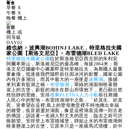
餐食
早餐 X
午餐 X
晚餐 機上
住宿
機上 或
同等級
DAY
02
維也納 > 波興湖BOHINJ LAKE．特里格拉夫國
家公園【斯洛文尼亞】> 布雷德湖BLED LAKE
特里格拉夫國家公園
位於斯洛維尼亞西北部的朱利安
阿爾卑斯山，斯洛維尼亞的最高峰，海拔2864米；斯
洛文尼亞國徽中心圖案即是特里格拉夫，為斯國人最重
要象徵，抵達後我們隨即前往因冰河的影響，國家公園
內有許多湖泊，而其中最大的一座便是
波興湖
。接續
來到素有藍湖之稱－
布雷德湖
，翠綠的湖面倒映著懸
崖上的古堡，蔚藍的湖水在群山所環抱下，更凸顯出悠
然恬靜的景緻。安排
搭乘PLETNA人力小船
前往斯國
人民心中的聖地－布雷得湖湖中之島，「於其生、於其
死」皆希望在這裡;島上的聖母教堂裡不時地傳出幸福
的鐘聲，低音迴盪於湖面，像是這裡湖底流傳一則古老
的傳說，訴說著一名婦人對丈夫的思念，臨去之前可許
個願望。安排登上布雷德城堡，靜如止水的布雷德湖倒
映著懸崖上的古堡，它原本只是一座羅馬式塔樓，於中