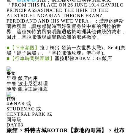
「FROM THIS PLACE ON 26 JUNE 1914 GAVRILO
PRINCIP ASSASINATED THE HEIR TO THE
AUSTRO-HUNGARIAN THRONE FRANZ
FERDIDAND AND HIS WIFE VERA」；濃厚的伊斯
蘭教氛圍，讓您感覺時而好像置身於中東的阿拉伯世
界，這種獨特的風貌明顯迥然於歐洲其他傳統的城市，
因此，塞拉耶佛現被譽爲歐洲的耶路撒冷。
■【下車參觀】
拉丁橋(引發第一次世界大戰)、Sebilj廣
場「鴿子廣場」、『塞拉耶佛玫瑰』聖心堂)。
■【行車時間與距離】
塞拉耶佛203KM：3H飯店
餐食
早餐 飯店內用
午餐 波士尼亞料理
晚餐 飯店主廚推薦
住宿
4★NAR 或
STUDENAC 或
CENTRAL PARK 或
同等級
DAY
08
旅館 > 科特古城KOTOR【蒙地內哥羅】 > 杜布