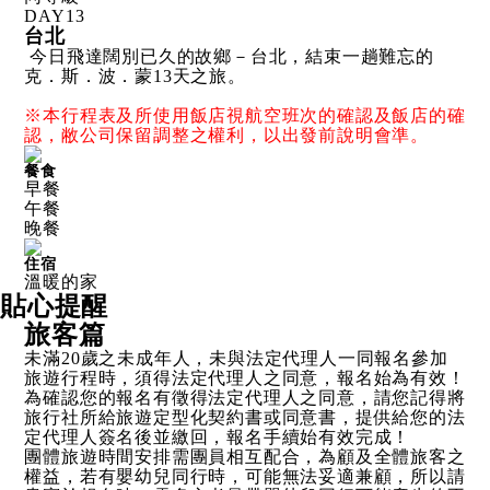
DAY
13
台北
今日飛達闊別已久的故鄉－台北，結束一趟難忘的
克．斯．波．蒙13天之旅。
※本行程表及所使用飯店視航空班次的確認及飯店的確
認，敝公司保留調整之權利，以出發前說明會準。
餐食
早餐
午餐
晚餐
住宿
溫暖的家
貼心提醒
旅客篇
未滿20歲之未成年人，未與法定代理人一同報名參加
旅遊行程時，須得法定代理人之同意，報名始為有效！
為確認您的報名有徵得法定代理人之同意，請您記得將
旅行社所給旅遊定型化契約書或同意書，提供給您的法
定代理人簽名後並繳回，報名手續始有效完成！
團體旅遊時間安排需團員相互配合，為顧及全體旅客之
權益，若有嬰幼兒同行時，可能無法妥適兼顧，所以請