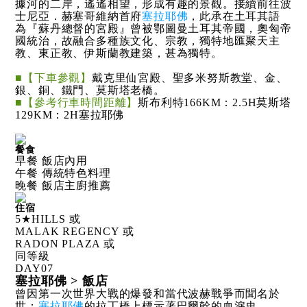
據河的二岸，遙遙相望，形成有趣的景觀。接續前往波
士尼亞．赫塞哥維納首府
塞拉耶佛
，此承在土耳其語
為『蘇丹總督的宮殿』曾被鄂圖曼土耳其帝國，奧匈帝
國統治，故融合多種族文化、宗教，獨特地匯聚天主
教、東正教、伊斯蘭教建築，甚為獨特。
■【下車參觀】
戴克里仙宮殿、聖多米努斯教堂、金、
銀、銅、鐵門、莫斯塔老橋。
■【參考行車時間距離】
斯布利特166KM：2.5H莫斯塔
129KM：2H塞拉耶佛
餐食
早餐 飯店內用
午餐 傳統特色料理
晚餐 飯店主廚推薦
住宿
5★HILLS 或
MALAK REGENCY 或
RADON PLAZA 或
同等級
DAY
07
塞拉耶佛 > 飯店
曾因第一次世界大戰的爆發和當代波赫戰爭而聞名於
世；
塞拉耶佛
的拉丁橋上標示著巴爾幹的血淚史