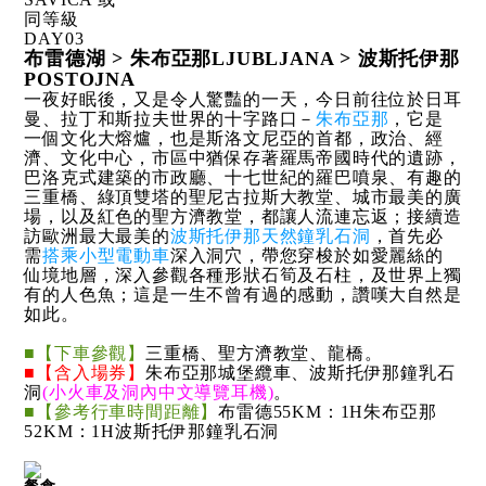
同等級
DAY
03
布雷德湖 > 朱布亞那LJUBLJANA > 波斯托伊那
POSTOJNA
一夜好眠後，又是令人驚豔的一天，今日前往位於日耳
曼、拉丁和斯拉夫世界的十字路口－
朱布亞那
，它是
一個文化大熔爐，也是斯洛文尼亞的首都，政治、經
濟、文化中心，市區中猶保存著羅馬帝國時代的遺跡，
巴洛克式建築的市政廳、十七世紀的羅巴噴泉、有趣的
三重橋、綠頂雙塔的聖尼古拉斯大教堂、城市最美的廣
場，以及紅色的聖方濟教堂，都讓人流連忘返；接續造
訪歐洲最大最美的
波斯托伊那天然鐘乳石洞
，首先必
需
搭乘小型電動車
深入洞穴，帶您穿梭於如愛麗絲的
仙境地層，深入參觀各種形狀石筍及石柱，及世界上獨
有的人色魚；這是一生不曾有過的感動，讚嘆大自然是
如此。
■【下車參觀】
三重橋、聖方濟教堂、龍橋。
■【含入場券】
朱布亞那城堡纜車、波斯托伊那鐘乳石
洞
(小火車及洞內中文導覽耳機)
。
■【參考行車時間距離】
布雷德55KM：1H朱布亞那
52KM：1H波斯托伊那鐘乳石洞