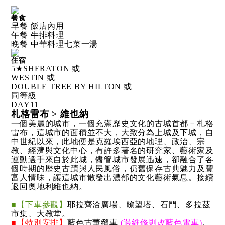
餐食
早餐 飯店內用
午餐 牛排料理
晚餐 中華料理七菜一湯
住宿
5★SHERATON 或
WESTIN 或
DOUBLE TREE BY HILTON 或
同等級
DAY
11
札格雷布 > 維也納
一個美麗的城市，一個充滿歷史文化的古城首都－札格
雷布，這城市的面積並不大，大致分為上城及下城，自
中世紀以來，此地便是克羅埃西亞的地理、政治、宗
教、經濟與文化中心，有許多著名的研究家、藝術家及
運動選手來自於此城，儘管城市發展迅速，卻融合了各
個時期的歷史古蹟與人民風俗，仍舊保存古典魅力及豐
富人情味，讓這城市散發出濃郁的文化藝術氣息。接續
返回奧地利維也納。
■【下車參觀】
耶拉齊洽廣場、瞭望塔、石門、多拉茲
市集、大教堂。
■【特別安排】
藍色古董纜車
(遇維修則改藍色電車)
。