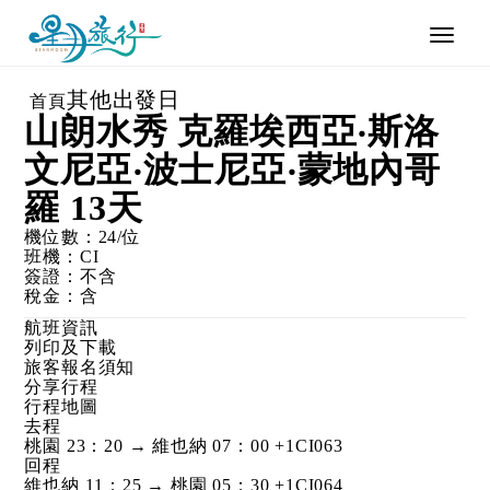
Toggle
naviga
其他出發日
首頁
山朗水秀 克羅埃西亞‧斯洛
文尼亞‧波士尼亞‧蒙地內哥
羅 13天
機位數：
24
/位
班機：
CI
簽證：
不含
稅金：
含
航班資訊
列印及下載
旅客報名須知
分享行程
行程地圖
去程
桃園 23：20 → 維也納 07：00 +1
CI063
回程
維也納 11：25 → 桃園 05：30 +1
CI064