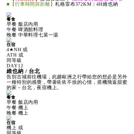
■【行車時間與距離】
札格雷布372KM：4H維也納
餐食
早餐 飯店內用
午餐 啤酒館料理
晚餐 中華料理七菜一湯
住宿
4★NH 或
ATH 或
同等級
DAY
12
維也納 / 台北
告別古城前往機場，此趟歐洲之行帶給您的想必是另外
一種特別的感覺，帶著依依不捨的心情，搭機飛返甜蜜
的家－台北，夜宿機上。
餐食
早餐 飯店內用
午餐 機上
晚餐 機上
住宿
機上 或
同等級