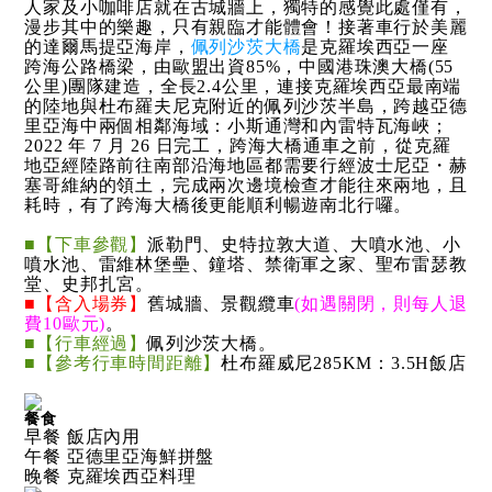
人家及小咖啡店就在古城牆上，獨特的感覺此處僅有，
漫步其中的樂趣，只有親臨才能體會！接著車行於美麗
的達爾馬提亞海岸，
佩列沙茨大橋
是克羅埃西亞一座
跨海公路橋梁，由歐盟出資85%，中國港珠澳大橋(55
公里)團隊建造，全長2.4公里，連接克羅埃西亞最南端
的陸地與杜布羅夫尼克附近的佩列沙茨半島，跨越亞德
里亞海中兩個相鄰海域：小斯通灣和內雷特瓦海峽；
2022 年 7 月 26 日完工，跨海大橋通車之前，從克羅
地亞經陸路前往南部沿海地區都需要行經波士尼亞・赫
塞哥維納的領土，完成兩次邊境檢查才能往來兩地，且
耗時，有了跨海大橋後更能順利暢遊南北行囉。
■【下車參觀】
派勒門、史特拉敦大道、大噴水池、小
噴水池、雷維林堡壘、鐘塔、禁衛軍之家、聖布雷瑟教
堂、史邦扎宮。
■【含入場券】
舊城牆、景觀纜車
(如遇關閉，則每人退
費10歐元)
。
■【行車經過】
佩列沙茨大橋。
■【參考行車時間距離】
杜布羅威尼285KM：3.5H飯店
餐食
早餐 飯店內用
午餐 亞德里亞海鮮拼盤
晚餐 克羅埃西亞料理