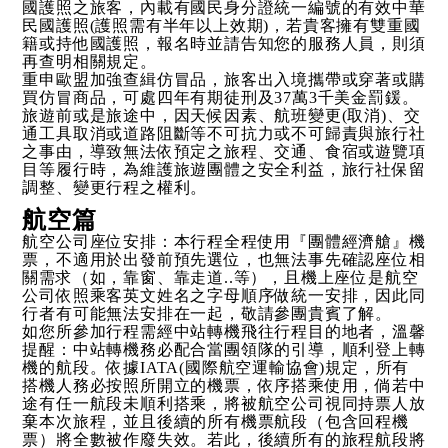
國護照之旅客，內載有國民身分證統一編號的有效中華
民國護照(護照需有半年以上效期)，若貴客擁有雙重國
籍或持他國護照，報名時並請告知您的服務人員，則須
再查明相關規定。
重申歐盟加強查緝仿冒品，旅客出入境攜帶或穿著或購
買仿冒商品，可處四年有期徒刑及37萬3千美金罰鍰。
旅遊前或是旅途中，因天候因素、航班變更(取消)、交
通工具取消或道路阻斷等不可抗力或不可歸責與旅行社
之事由，導致無法依預定之旅程、交通、食宿或遊覽項
目等履行時，為維護旅遊團體之安全利益，旅行社保留
調整、變更行程之權利。
航空篇
航空公司座位安排：本行程全程使用『團體經濟艙』機
票，不適用於出發前預先選位，也無法事先確認座位相
關需求（如，靠窗、靠走道..等），且機上座位是航空
公司依照乘客英文姓名之字母順序做統一安排，因此同
行者有可能無法安排在一起，敬請參團貴賓了解。
如您所參加行程需經中站轉機飛往行程目的地者，溫馨
提醒：中站轉機務必配合當團領隊的引導，順利登上轉
機的航段。依據IATA(國際航空運輸協會)規定，所有
搭機人務必按照所開立的機票，依序搭乘使用，倘若中
途有任一航段未順利搭乘，將被航空公司視同持票人放
棄本次旅程，並且後續的所有機票航段（包含回程機
票）將全數被作廢失效。若此，後續所有的旅程航段將