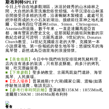
斯布利特SPLIT
今日上午自在地參觀湖區，沐浴於鍾秀的山水綠林之
間，大自然的美景洗滌您俗世煩惱。今早沉浸在山林溪
谷間接受芬多精的洗禮，沿著蜿蜒木製棧道，處處可見
經沖積而成的大小石灰岩湖泊。接續前往眾神之地札達
爾，它擁有四位守護神Zoilus、Simon、Chrisogonus、
Anastasia所庇蔭。數千年來，一直是達爾馬提亞首
都，擁有豐富的歷史文化，從那斑駁的牆垣與無數的宗
教紀念碑足可證明：古羅馬遺跡、9世紀的St. Donatus
Church教堂、14世紀克國最古老的大學、克國第一本
小說撰著地、第一份報紙的發生地等等；悠揚悅耳的海
風琴聲，蔚然成為亞德里海的浪漫情懷。
■【美食推薦】
今日中午我們特別安排現烤乳豬料理，
店內沒有過多的裝潢，只有那皮酥脆、肉多汁的烤乳
豬，吃完唇齒留香。
■【下車參觀】
聖多納教堂、古羅馬凱旋門遺跡、海管
風琴、人民廣場。
■【含入場券】
普萊維斯(十六湖)國家公園、渡輪(如遇
停駛無法退費，敬請見諒)。
■【參考行車時間距離】
普萊維斯135KM：1H55Min札
達爾斯156KM：1H40Min斯布利特
餐食