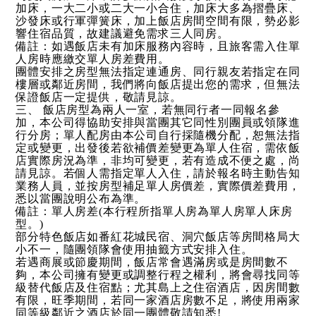
加床，一大二小或二大一小合住，加床大多為摺疊床、
沙發床或行軍彈簧床，加上飯店房間空間有限，勢必影
響住宿品質，故建議避免需求三人同房。
備註：如遇飯店未有加床服務內容時，且旅客需入住單
人房時應繳交單人房差費用。
團體安排之房型無法指定連通房、同行親友若指定在同
樓層或鄰近房間，我們將向飯店提出您的需求，但無法
保證飯店一定提供，敬請見諒。
三、 飯店房型為兩人一室，若無同行者一同報名參
加，本公司得協助安排與當團其它同性別團員或領隊進
行分房；單人配房由本公司自行採隨機分配，恕無法指
定或變更，出發後若欲補價差變更為單人住宿，需依飯
店實際房況為準，非均可變更，若有造成不便之處，尚
請見諒。若個人需指定單人入住，請於報名時主動告知
業務人員，並按房型補足單人房價差，實際價差費用，
悉以當團說明公布為準。
備註：單人房差(本行程所指單人房為單人房單人床房
型。)
部分特色飯店如番紅花城民宿、洞穴飯店等房間格局大
小不一，隨團領隊會使用抽籤方式安排入住。
若遇商展或節慶期間，飯店常會遇滿房或是房間數不
夠，本公司擁有變更或調整行程之權利，將會尋找同等
級替代飯店及住宿點；尤其島上之住宿酒店，因房間數
有限，旺季期間，若同一家酒店房數不足，將使用兩家
同等級鄰近之酒店於同一團體敬請知悉!