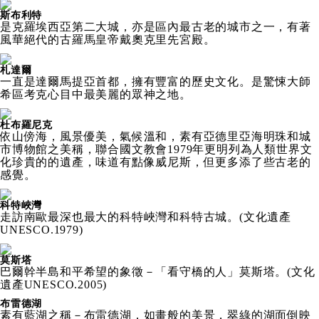
斯布利特
是克羅埃西亞第二大城，亦是區內最古老的城市之一，有著
風華絕代的古羅馬皇帝戴奧克里先宮殿。
札達爾
一直是達爾馬提亞首都，擁有豐富的歷史文化。是驚悚大師
希區考克心目中最美麗的眾神之地。
杜布羅尼克
依山傍海，風景優美，氣候溫和，素有亞德里亞海明珠和城
市博物館之美稱，聯合國文教會1979年更明列為人類世界文
化珍貴的的遺產，味道有點像威尼斯，但更多添了些古老的
感覺。
科特峽灣
走訪南歐最深也最大的科特峽灣和科特古城。(文化遺產
UNESCO.1979)
莫斯塔
巴爾幹半島和平希望的象徵－「看守橋的人」莫斯塔。(文化
遺產UNESCO.2005)
布雷德湖
素有藍湖之稱－布雷德湖，如畫般的美景，翠綠的湖面倒映