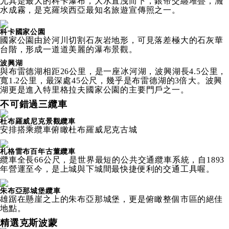
尤其是最大的科卡瀑布，大水直洩而下，銀帘交纏堆疊，濺
水成霧，是克羅埃西亞最知名旅遊宣傳照之一。
科卡國家公園
國家公園由於河川切割石灰岩地形，可見落差極大的石灰華
台階，形成一道道美麗的瀑布景觀。
波興湖
與布雷德湖相距26公里，是一座冰河湖，波興湖長4.5公里，
寬1.2公里，最深處45公尺，幾乎是布雷德湖的3倍大。波興
湖更是進入特里格拉夫國家公園的主要門戶之一。
不可錯過三纜車
杜布羅威尼克景觀纜車
安排搭乘纜車俯瞰杜布羅威尼克古城
札格雷布百年古董纜車
纜車全長66公尺，是世界最短的公共交通纜車系統，自1893
年營運至今，是上城與下城間最快捷便利的交通工具喔。
朱布亞那城堡纜車
雄踞在懸崖之上的朱布亞那城堡，更是俯瞰整個市區的絕佳
地點。
精選克斯波蒙