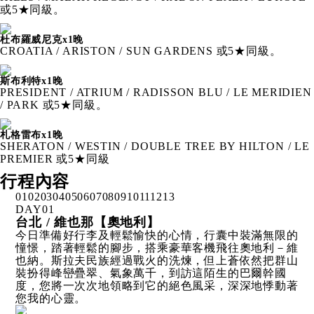
或5★同級。
杜布羅威尼克x1晚
CROATIA / ARISTON / SUN GARDENS 或5★同級。
斯布利特x1晚
PRESIDENT / ATRIUM / RADISSON BLU / LE MERIDIEN
/ PARK 或5★同級。
札格雷布x1晚
SHERATON / WESTIN / DOUBLE TREE BY HILTON / LE
PREMIER 或5★同級
行程內容
01
02
03
04
05
06
07
08
09
10
11
12
13
DAY
01
台北 / 維也那【奧地利】
今日準備好行李及輕鬆愉快的心情，行囊中裝滿無限的
憧憬，踏著輕鬆的腳步，搭乘豪華客機飛往奧地利－維
也納。斯拉夫民族經過戰火的洗煉，但上蒼依然把群山
裝扮得峰巒疊翠、氣象萬千，到訪這陌生的巴爾幹國
度，您將一次次地領略到它的絕色風采，深深地悸動著
您我的心靈。