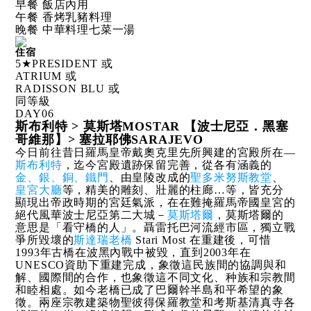
早餐 飯店內用
午餐 香烤乳豬料理
晚餐 中華料理七菜一湯
住宿
5★PRESIDENT 或
ATRIUM 或
RADISSON BLU 或
同等級
DAY
06
斯布利特 > 莫斯塔MOSTAR 【波士尼亞．黑塞
哥維那】> 塞拉耶佛SARAJEVO
今日前往昔日羅馬皇帝戴奧克里先所興建的宮殿所在—
斯布利特
，迄今宮殿遺跡保留完善，從各有涵義的
金、銀、銅、鐵門
、由皇陵改成的
聖多米努斯教堂
、
皇宮大廳
等，精美的雕刻、壯麗的柱廊…等，皆充分
顯現出帝政時期的宮廷氣派，在在難掩羅馬帝國皇宮的
絕代風華波士尼亞第二大城－
莫斯塔爾
，莫斯塔爾的
意思是「看守橋的人」。聶雷托巴河流經市區，獨立戰
爭所毀壞的
斯達瑞老橋
Stari Most 在重建後，可惜
1993年古橋在波黑內戰中被毀，直到2003年在
UNESCO資助下重建完成，象徵這民族間的協調與和
解、國際間的合作，也象徵這不同文化、种族和宗教間
和睦相處。如今老橋已成了巴爾幹半島和平希望的象
徵。兩座宗教建築物聖彼得保羅教堂和考斯基清真寺各