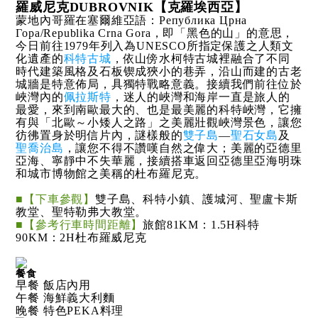
羅威尼克DUBROVNIK【克羅埃西亞】
蒙地內哥羅在塞爾維亞語：Република Црна
Гора/Republika Crna Gora，即「黑色的山」的意思，
今日前往1979年列入為UNESCO所指定保護之人類文
化遺產的
科特古城
，依山傍水柯特古城裡融合了不同
時代建築風格及石板锲成狹小的巷弄，沿山而建的古老
城牆是特意佈局，具獨特戰略意義。接續我們前往位於
峽灣內的
佩拉斯特
，迷人的峽灣和海岸一直是旅人的
最愛，來到南歐最大的、也是最美麗的科特峽灣，它擁
有與「北歐～小矮人之路」之美麗壯觀峽灣景色，讓您
彷彿置身於明信片內，謎樣般的
雙子島
—
聖石女島
及
聖喬治島
，讓您不得不讚嘆自然之偉大；美麗的亞德里
亞海、寧靜中不失華麗，接續搭車返回亞德里亞海明珠
和城市博物館之美稱的杜布羅尼克。
■【下車參觀】
雙子島、科特小鎮、護城河、聖盧卡斯
教堂、聖特勒弗大教堂。
■【參考行車時間距離】
旅館81KM：1.5H科特
90KM：2H杜布羅威尼克
餐食
早餐 飯店內用
午餐 海鮮義大利麵
晚餐 特色PEKA料理