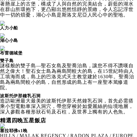
著懸崖上的古堡，構成了人與自然的完美結合，蔚藍的湖水
在群山所環抱下，更凸顯出悠然恬靜的景緻，令人忘記浮世
中一切的煩憂，湖心小島是斯洛文尼亞人民心中的聖地。
人力小船
湖心小島
布雷德城堡
雙子島
謎樣般的雙子島—聖石女島及聖喬治島，讓您不得不讚嘆自
然之偉大！聖石女士島為兩島間較大的島，在15世紀時由人
工填海而成，島上的巴洛克式天主教堂建於1630年。聖喬治
島為兩島間較小的島，自然形成的島上有一座聖本篤修道
院。
波斯托伊那鐘乳石洞
造訪歐洲最大最美的波斯托伊那天然鐘乳石洞，首先必需搭
乘小型電動車深入洞穴，帶您穿梭於如愛麗絲的仙境地層，
深入參觀各種形狀石筍及石柱，及世界上獨有的人色魚。
精選四晚五星飯店
塞拉耶佛x1晚
HILLS / MALAK REGENCY / RADON PLAZA / EUROPE