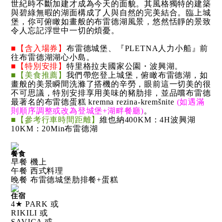
世紀時不斷加建才成為今天的面貌。其風格獨特的建築
與碧綠無暇的湖面構成了人與自然的完美結合。臨上城
堡，你可俯瞰如畫般的布雷德湖風景，悠然恬靜的景致
令人忘記浮世中一切的煩憂。
■【含入場券】
布雷德城堡、『PLETNA人力小船』前
往布雷德湖湖心小島。
■【特別安排】
特里格拉夫國家公園・波興湖。
■【美食推薦】
我們帶您登上城堡，俯瞰布雷德湖，如
畫般的美景瞬間洗滌了搭機的辛勞，眼前這一切美的很
不可思議，特別安排享用美味的豬肋排，並品嚐布雷德
最著名的布雷德蛋糕 kremna rezina-kremšnite
(如遇滿
則順序調整或改為登城堡+湖畔餐廳)
。
■【參考行車時間距離】
維也納400KM：4H波興湖
10KM：20Min布雷德湖
餐食
早餐 機上
午餐 西式料理
晚餐 布雷德城堡肋排餐+蛋糕
住宿
4★ PARK 或
RIKILI 或
SAVICA 或