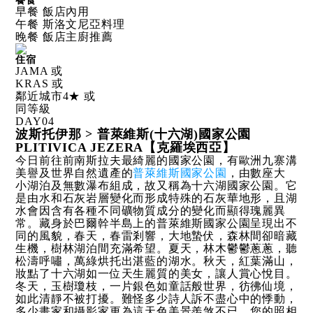
餐食
早餐 飯店內用
午餐 斯洛文尼亞料理
晚餐 飯店主廚推薦
住宿
JAMA 或
KRAS 或
鄰近城市4★ 或
同等級
DAY
04
波斯托伊那 > 普萊維斯(十六湖)國家公園
PLITIVICA JEZERA【克羅埃西亞】
今日前往前南斯拉夫最綺麗的國家公園，有歐洲九寨溝
美譽及世界自然遺產的
普萊維斯國家公園
，由數座大
小湖泊及無數瀑布組成，故又稱為十六湖國家公園。它
是由水和石灰岩層變化而形成特殊的石灰華地形，且湖
水會因含有各種不同礦物質成分的變化而顯得瑰麗異
常。藏身於巴爾幹半島上的普萊維斯國家公園呈現出不
同的風貌，春天，春雷剎響，大地蟄伏，森林間卻暗藏
生機，樹林湖泊間充滿希望。夏天，林木鬱鬱蔥蔥，聽
松濤呼嘯，萬綠烘托出湛藍的湖水。秋天，紅葉滿山，
妝點了十六湖如一位天生麗質的美女，讓人賞心悅目。
冬天，玉樹瓊枝，一片銀色如童話般世界，彷彿仙境，
如此清靜不被打擾。難怪多少詩人訴不盡心中的悸動，
多少畫家和攝影家更為這天色美景羨煞不已。您的照相