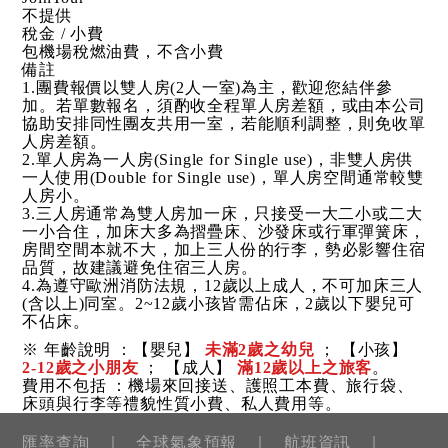
不提供
稅金 / 小費
包機場稅燃油費，不含小費
備註
1.團費報價以雙人房(2人一室)為主，歡迎您結伴參
加。若單數報名，須酌收全程單人房差額，或由本公司
協助安排同性團友共用一室，若能順利調整，則免收單
人房差額。
2.單人房為一人房(Single for Single use)，非雙人房供
一人使用(Double for Single use)，單人房空間通常較雙
人房小。
3.三人房通常為雙人房加一床，只接受一大二小或二大
一小合住，加床大多為摺疊床、沙發床或行軍彈簧床，
房間空間本就不大，加上三人份的行李，勢必影響住宿
品質，故建議避免住宿三人房。
4.為遵守歐洲消防法規，12歲以上成人，不可加床三人
(含以上)同室。2~12歲小孩皆需佔床，2歲以下嬰兒可
不佔床。
※ 年齡說明 ：【嬰兒】
未滿2歲之幼兒
； 【小孩】
2-12歲之小朋友
； 【成人】
滿12歲以上之旅客
。
費用不包括 ：機場來回接送、護照工本費、旅行袋、
床頭與行李等禮貌性質小費、私人費用等。
匯率查詢
全球氣象預報
航班資訊