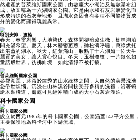
然遺產的普萊維斯國家公園，由數座大小湖泊及無數瀑布組
成，故又稱為十六湖國家公園。它是由水和石灰岩層變化而
形成特殊的石灰華地形，且湖水會因含有各種不同礦物質成
分的變化而顯得瑰麗異常。
特別安排．渡輪
春天，春雷剎響，大地蟄伏，森林間卻暗藏生機，樹林湖泊
間充滿希望。夏天，林木鬱鬱蔥蔥，聽松濤呼嘯，萬綠烘托
出湛藍的湖水。秋天，紅葉滿山，妝點了十六湖如一位天生
麗質的美女，讓人賞心悅目。冬天，玉樹瓊枝，一片銀色如
童話般世界，彷彿仙境，如此清靜不被打擾。
普萊維斯國家公園
參觀湖區，沐浴於鍾秀的山水綠林之間，大自然的美景洗滌
您俗世煩惱。沉浸在山林溪谷間接受芬多精的洗禮，沿著蜿
蜒木製棧道，處處可見經沖積而成的大小石灰岩湖泊。
科卡國家公園
科卡國家公園
設立於西元1985年的科卡國家公園，公園涵蓋142平方公里，
主要保護地為科卡河中下游流域。
科卡國家公園