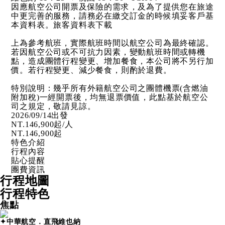
因應航空公司開票及保險的需求，及為了提供您在旅途
中更完善的服務，請務必在繳交訂金的時候填妥客戶基
本資料表。
旅客資料表下載
上為參考航班，實際航班時間以航空公司為最終確認。
若因航空公司或不可抗力因素，變動航班時間或轉機
點，造成團體行程變更、增加餐食，本公司將不另行加
價。若行程變更、減少餐食，則酌於退費。
特別說明：幾乎所有外籍航空公司之團體機票(含燃油
附加稅)一經開票後，均無退票價值，此點基於航空公
司之規定，敬請見諒。
2026/09/14出發
NT.
146,900
起/人
NT.
146,900
起
特色介紹
行程內容
貼心提醒
團費資訊
行程地圖
行程特色
焦點
✦中華航空．直飛維也納