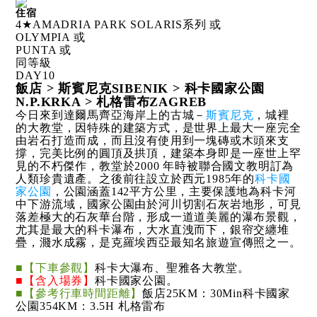
住宿
4★AMADRIA PARK SOLARIS系列 或
OLYMPIA 或
PUNTA 或
同等級
DAY
10
飯店 > 斯賓尼克SIBENIK > 科卡國家公園
N.P.KRKA > 札格雷布ZAGREB
今日來到達爾馬齊亞海岸上的古城－
斯賓尼克
，城裡
的大教堂，因特殊的建築方式，是世界上最大一座完全
由岩石打造而成，而且沒有使用到一塊磚或木頭來支
撐，完美比例的圓頂及拱頂，建築本身即是一座世上罕
見的不朽傑作，教堂於2000 年時被聯合國文教明訂為
人類珍貴遺產。之後前往設立於西元1985年的
科卡國
家公園
，公園涵蓋142平方公里，主要保護地為科卡河
中下游流域，國家公園由於河川切割石灰岩地形，可見
落差極大的石灰華台階，形成一道道美麗的瀑布景觀，
尤其是最大的科卡瀑布，大水直洩而下，銀帘交纏堆
疊，濺水成霧，是克羅埃西亞最知名旅遊宣傳照之一。
■【下車參觀】
科卡大瀑布、聖雅各大教堂。
■【含入場券】
科卡國家公園。
■【參考行車時間距離】
飯店25KM：30Min科卡國家
公園354KM：3.5H 札格雷布