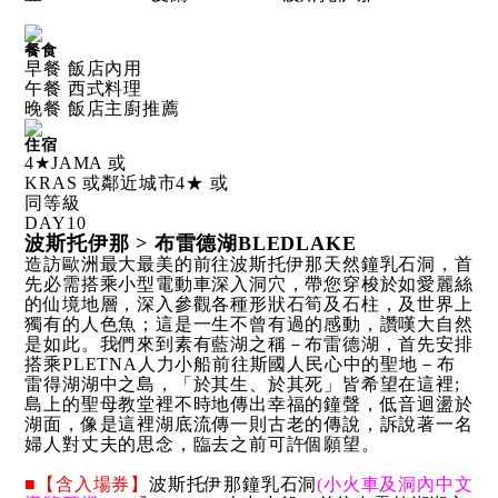
餐食
早餐 飯店內用
午餐 西式料理
晚餐 飯店主廚推薦
住宿
4★JAMA 或
KRAS 或鄰近城市4★ 或
同等級
DAY
10
波斯托伊那 > 布雷德湖BLEDLAKE
造訪歐洲最大最美的前往波斯托伊那天然鐘乳石洞，首
先必需搭乘小型電動車深入洞穴，帶您穿梭於如愛麗絲
的仙境地層，深入參觀各種形狀石筍及石柱，及世界上
獨有的人色魚；這是一生不曾有過的感動，讚嘆大自然
是如此。我們來到素有藍湖之稱－布雷德湖，首先安排
搭乘PLETNA人力小船前往斯國人民心中的聖地－布
雷得湖湖中之島，「於其生、於其死」皆希望在這裡;
島上的聖母教堂裡不時地傳出幸福的鐘聲，低音迴盪於
湖面，像是這裡湖底流傳一則古老的傳說，訴說著一名
婦人對丈夫的思念，臨去之前可許個願望。
■【含入場券】
波斯托伊那鐘乳石洞
(小火車及洞內中文