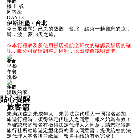
住宿
機上 或
同等級
DAY
13
伊斯坦堡 / 台北
今日飛達闊別已久的故鄉－台北，結束一趟難忘的克．
斯．波．蒙13天之旅。
※本行程表及所使用飯店視航空班次的確認及飯店的確
認，敝公司保留調整之權利，以出發前說明會準。
餐食
早餐
午餐
晚餐
住宿
溫暖的家
貼心提醒
旅客篇
未滿20歲之未成年人，未與法定代理人一同報名參加
旅遊行程時，須得法定代理人之同意，報名始為有效！
為確認您的報名有徵得法定代理人之同意，請您記得將
旅行社所給旅遊定型化契約書或同意書，提供給您的法
定代理人簽名後並繳回，報名手續始有效完成！