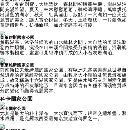
春天，春雷剎響，大地蟄伏，森林間卻暗藏生機，樹林湖泊
間充滿希望。夏天，林木鬱鬱蔥蔥，聽松濤呼嘯，萬綠烘托
出湛藍的湖水。秋天，紅葉滿山，妝點了十六湖如一位天生
麗質的美女，讓人賞心悅目。冬天，玉樹瓊枝，一片銀色如
童話般世界，彷彿仙境，如此清靜不被打擾。
普萊維斯國家公園
參觀湖區，沐浴於鍾秀的山水綠林之間，大自然的美景洗滌
您俗世煩惱。沉浸在山林溪谷間接受芬多精的洗禮，沿著蜿
蜒木製棧道，處處可見經沖積而成的大小石灰岩湖泊。
普萊維斯國家公園
前南斯拉夫最綺麗的國家公園，有歐洲九寨溝美譽及世界自
然遺產的普萊維斯國家公園，由數座大小湖泊及無數瀑布組
成，故又稱為十六湖國家公園。它是由水和石灰岩層變化而
形成特殊的石灰華地形，且湖水會因含有各種不同礦物質成
分的變化而顯得瑰麗異常。
科卡國家公園
科卡國家公園
尤其是最大的科卡瀑布，大水直洩而下，銀帘交纏堆疊，濺
水成霧，是克羅埃西亞最知名旅遊宣傳照之一。