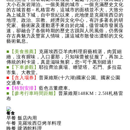
大小石灰岩湖泊。一個美麗的城市，一個充滿歷史文化
的古城首都－札格雷布，這城市的面積並不大，大致分
為上城及下城，自中世紀以來，此地便是克羅埃西亞的
地理、政治、宗教、經濟與文化中心，有許多著名的研
究家、藝術家及運動選手來自於此城，儘管城市發展迅
速，卻融合了各個時期的歷史古蹟與人民風俗，仍舊保
存古典魅力及豐富人情味，讓這城市散發出濃郁的文化
藝術氣息。
■【美食推薦】
克羅埃西亞羊肉料理廚藝精湛，肉質細
緻，沒有腥味，入口霎那，只知味蕾被征服了，再加上
傳統的利卡湯，真是滋味無窮，您~可千萬別錯過!
■【下車參觀】
耶拉齊洽廣場、瞭望塔、石門、多拉茲
市集、大教堂。
■【含入場券】
普萊維斯(十六湖)國家公園、國家公園
交通車。
■【特別安排】
藍色古董纜車。
■【參考行車時間距離】
普萊維斯148KM：2.5H札格雷
布
餐食
早餐 飯店內用
午餐 克羅埃西亞烤羊料理
晚餐 啤酒館料理