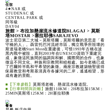
住宿
4★NAR 或
STUDENAC 或
CENTRAL PARK 或
同等級
DAY
04
旅館 > 布拉加懸崖流水修道院BLAGAJ > 莫斯
塔MOSTAR >塞拉耶佛SARAJEVO
波士尼亞第二大城－莫斯塔爾，莫斯塔爾的意思是「看
守橋的人」。聶雷托巴河流經市區，獨立戰爭所毀壞的
斯達瑞老橋Stari Most在重建後，可惜1993年古橋在波
黑內戰中被毀，直到2003年在UNESCO資助下重建完
成，象徵這民族間的協調與和解、國際間的合作，也象
徵這不同文化、种族和宗教間和睦相處。如今老橋已成
了巴爾幹半島和平希望的象徵。兩座宗教建築物聖彼得
保羅教堂和考斯基清真寺各據河的二岸，遙遙相望，形
成有趣的景觀。
■【下車參觀】
莫斯塔老橋、懸崖流水修道院。
■【行車時間與距離】
旅館110KM：2H布拉加15KM：
25MIN莫斯塔125KM：2H塞拉耶佛
餐食
早餐 飯店內用