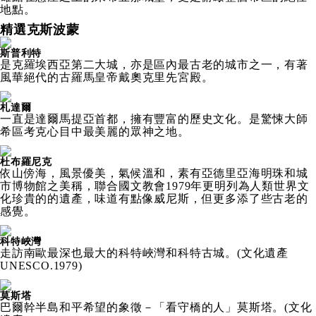
地點。
精選克斯波蒙
斯普利特
是克羅埃西亞第二大城，亦是區內最古老的城市之一，有著
風華絕代的古羅馬皇帝戴奧克里先宮殿。
札達爾
一直是達爾馬提亞首都，擁有豐富的歷史文化。是驚悚大師
希區考克心目中最美麗的眾神之地。
杜布羅尼克
依山傍海，風景優美，氣候溫和，素有亞德里亞海明珠和城
市博物館之美稱，聯合國文教會1979年更明列為人類世界文
化珍貴的的遺產，味道有點像威尼斯，但更多添了些古老的
感覺。
科特峽灣
走訪南歐最深也最大的科特峽灣和科特古城。(文化遺產
UNESCO.1979)
莫斯塔
巴爾幹半島和平希望的象徵－「看守橋的人」莫斯塔。(文化