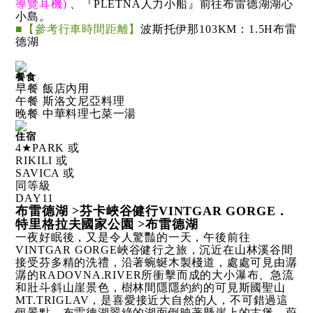
導覽耳機)
、『PLETNA人力小船』前往布雷德湖湖心
小島。
■【參考行車時間距離】
波斯托伊那103KM：1.5H布雷
德湖
餐食
早餐 飯店內用
午餐 斯洛文尼亞料理
晚餐 中華料理七菜一湯
住宿
4★PARK 或
RIKILI 或
SAVICA 或
同等級
DAY
11
布雷德湖 >芬卡峽谷健行VINTGAR GORGE．
特里格拉夫國家公園 >布雷德湖
一夜好眠後，又是令人驚豔的一天，午後前往
VINTGAR GORGE峽谷健行之旅，沉近在山林溪谷間
接受芬多精的洗禮，沿著蜿蜒木製棧道，處處可見由潺
潺的RADOVNA.RIVER所衝擊而成的大小瀑布、急流
和壯斗斜山崖景色，樹林間隱隱約約的可見斯國聖山
MT.TRIGLAV，是喜愛接近大自然的人，不可錯過這
個景點。布雷德湖翠綠的湖面倒映著懸崖上的古堡，蔚