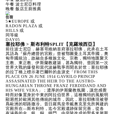
午餐 波士尼亞料理
晚餐 飯店主廚推薦
住宿
5★EUROPE 或
RADON PLAZA 或
HILLS 或
同等級
DAY
05
塞拉耶佛 > 斯布利特SPLIT【克羅埃西亞】
前往波士尼亞．赫塞哥維納首府塞拉耶佛，此承在土耳
其語為『蘇丹總督的宮殿』曾被鄂圖曼土耳其帝國，奧
匈帝國統治，故融合多種族文化、宗教，獨特地匯聚天
主教、東正教、伊斯蘭教建築，甚為獨特。曾因第一次
世界大戰的爆發和當代波赫戰爭而聞名於世；塞拉耶佛
的拉丁橋上標示著巴爾幹的血淚史「FROM THIS
PLACE ON 26 JUNE 1914 GAVRILO PRINCIP
ASSASINATED THE HEIR TO THE AUSTRO-
HUNGARIAN THRONE FRANZ FERDIDAND AND
HIS WIFE VERA」；濃厚的伊斯蘭教氛圍，讓您感覺
時而好像置身於中東的阿拉伯世界，這種獨特的風貌明
顯迥然於歐洲其他傳統的城市，因此，塞拉耶佛現被譽
爲歐洲的耶路撒冷。昔日羅馬皇帝戴奧克里先所興建的
宮殿所在—斯布利特，迄今宮殿遺跡保留完善，從各
有涵義的金、銀、銅、鐵門、由皇陵改成的聖多米努斯