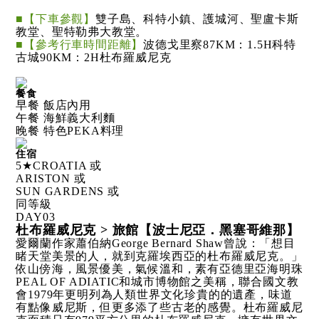
■【下車參觀】
雙子島、科特小鎮、護城河、聖盧卡斯
教堂、聖特勒弗大教堂。
■【參考行車時間距離】
波德戈里察87KM：1.5H科特
古城90KM：2H杜布羅威尼克
餐食
早餐 飯店內用
午餐 海鮮義大利麵
晚餐 特色PEKA料理
住宿
5★CROATIA 或
ARISTON 或
SUN GARDENS 或
同等級
DAY
03
杜布羅威尼克 > 旅館【波士尼亞．黑塞哥維那】
愛爾蘭作家蕭伯納George Bernard Shaw曾說：「想目
睹天堂美景的人，就到克羅埃西亞的杜布羅威尼克。」
依山傍海，風景優美，氣候溫和，素有亞德里亞海明珠
PEAL OF ADIATIC和城市博物館之美稱，聯合國文教
會1979年更明列為人類世界文化珍貴的的遺產，味道
有點像威尼斯，但更多添了些古老的感覺。杜布羅威尼