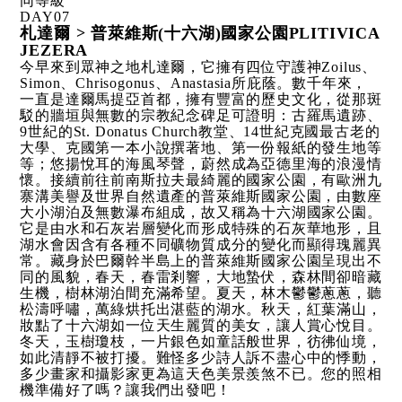
同等級
DAY
07
札達爾 > 普萊維斯(十六湖)國家公園PLITIVICA
JEZERA
今早來到眾神之地札達爾，它擁有四位守護神Zoilus、
Simon、Chrisogonus、Anastasia所庇蔭。數千年來，
一直是達爾馬提亞首都，擁有豐富的歷史文化，從那斑
駁的牆垣與無數的宗教紀念碑足可證明：古羅馬遺跡、
9世紀的St. Donatus Church教堂、14世紀克國最古老的
大學、克國第一本小說撰著地、第一份報紙的發生地等
等；悠揚悅耳的海風琴聲，蔚然成為亞德里海的浪漫情
懷。接續前往前南斯拉夫最綺麗的國家公園，有歐洲九
寨溝美譽及世界自然遺產的普萊維斯國家公園，由數座
大小湖泊及無數瀑布組成，故又稱為十六湖國家公園。
它是由水和石灰岩層變化而形成特殊的石灰華地形，且
湖水會因含有各種不同礦物質成分的變化而顯得瑰麗異
常。藏身於巴爾幹半島上的普萊維斯國家公園呈現出不
同的風貌，春天，春雷剎響，大地蟄伏，森林間卻暗藏
生機，樹林湖泊間充滿希望。夏天，林木鬱鬱蔥蔥，聽
松濤呼嘯，萬綠烘托出湛藍的湖水。秋天，紅葉滿山，
妝點了十六湖如一位天生麗質的美女，讓人賞心悅目。
冬天，玉樹瓊枝，一片銀色如童話般世界，彷彿仙境，
如此清靜不被打擾。難怪多少詩人訴不盡心中的悸動，
多少畫家和攝影家更為這天色美景羨煞不已。您的照相
機準備好了嗎？讓我們出發吧！