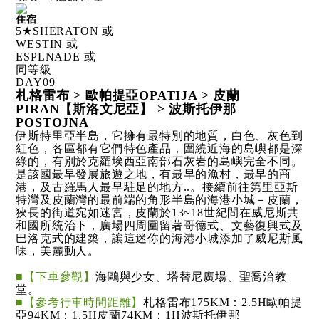
住宿
5★SHERATON 或
WESTIN 或
ESPLNADE 或
同等級
DAY
09
札格雷布 > 歐帕提亞OPATIJA > 皮蘭
PIRAN【斯洛文尼亞】 > 波斯托伊那
POSTOJNA
伊斯特里亞半島，它擁有最特別的地質，白色、灰色到
紅色，各區都有它們特色產品，圍繞近海的島嶼都是深
綠的，有別於克羅埃西亞南部石灰岩的島嶼完全不同。
是該國最早發展旅遊之地，有最早的漁村，最早的商
港，及古羅馬人最早駐足的地方..。接續前往第里亞斯
特灣及皮蘭灣的最前端的角形半島的海港小城－皮蘭，
狹長的街道宛如迷宮，皮蘭於13~18世紀間在威尼斯共
和國所統治下，廣場四周圍留著哥德式、文藝復興式及
巴洛克式的建築，讓這迷你的海港小城添加了威尼斯風
味，美麗動人。
■【下車參觀】
海鷗與少女、塔替尼廣場、聖喬治教
堂。
■【參考行車時間距離】
札格雷布175KM：2.5H歐帕提
亞94KM：1.5H皮蘭74KM：1H波斯托伊那