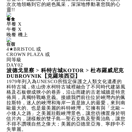
次次地領略到它的絕色風采，深深地悸動著您我的心
靈!!
餐食
早餐 X
午餐 X
晚餐 機上
住宿
4★BRISTOL 或
CROWN PLAZA 或
同等級
DAY
02
波德戈里察 > 科特古城KOTOR > 杜布羅威尼克
DUBROVNIK【克羅埃西亞】
1979年列入為UNESCO所指定保護之人類文化遺產的
科特古城，依山傍水柯特古城裡融合了不同時代建築風
格及石板锲成狹小的巷弄，沿山而建的古老城牆是特意
佈局，具獨特戰略意義。接續我們前往位於峽灣內的佩
拉斯特，迷人的峽灣和海岸一直是旅人的最愛，來到南
歐最大的、也是最美麗的科特峽灣，它擁有與「北歐～
小矮人之路」之美麗壯觀峽灣景色，讓您彷彿置身於明
信片內，謎樣般的雙子島—聖石女島及聖喬治島，讓您
不得不讚嘆自然之偉大；美麗的亞德里亞海、寧靜中不
失華麗。