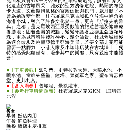
克面積只有979平方公里的杜布羅威尼克，擁有世界文
化遺產的古城風采，雅致的聖方濟修道院、熱鬧的布拉
卡大道、文藝復興風格的宮殿廻廊與拱門，歲月似乎不
曾為她改變什麼，杜布羅威尼克古城孤立於海中岬角的
海港小城，融合了許多文化於一身，更有『斯拉夫的雅
典』之稱，是克羅埃西亞最受歡迎的旅遊勝地及健康療
養勝地；固若金湯的城牆，緊緊守護著亞德里亞這顆珍
珠，更為城市增添幾許神祕，幾分嬌貴。杜城舊城牆極
為適合散步及眺望亞德里亞海美景，若要全部走完可能
需要一點腳力，小巷人家及小咖啡店就在古城牆上，獨
特的感覺此處僅有，漫步其中的樂趣，只有親臨才能體
會!
■【下車參觀】
派勒門、史特拉敦大道、大噴水池、小
噴水池、雷維林堡壘、鐘塔、禁衛軍之家、聖布雷瑟教
堂、史邦扎宮。
■【含入場券】
舊城牆、景觀纜車。
■【參考行車時間距離】
杜布羅威尼克32KM：1H特雷
比涅
餐食
早餐 飯店內用
午餐 鮮魚料理
晚餐 飯店主廚推薦