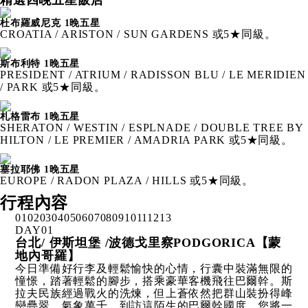
精選四晚五星飯店
杜布羅威尼克 1晚五星
CROATIA / ARISTON / SUN GARDENS 或5★同級。
斯布利特 1晚五星
PRESIDENT / ATRIUM / RADISSON BLU / LE MERIDIEN
/ PARK 或5★同級。
札格雷布 1晚五星
SHERATON / WESTIN / ESPLNADE / DOUBLE TREE BY
HILTON / LE PREMIER / AMADRIA PARK 或5★同級。
塞拉耶佛 1晚五星
EUROPE / RADON PLAZA / HILLS 或5★同級。
行程內容
01
02
03
04
05
06
07
08
09
10
11
12
13
DAY
01
台北/ 伊斯坦堡 /波德戈里察PODGORICA【蒙
地內哥羅】
今日準備好行李及輕鬆愉快的心情，行囊中裝滿無限的
憧憬，踏著輕鬆的腳步，搭乘豪華客機飛往巴爾幹。斯
拉夫民族經過戰火的洗煉，但上蒼依然把群山裝扮得峰
巒疊翠、氣象萬千，到訪這陌生的巴爾幹國度，您將一