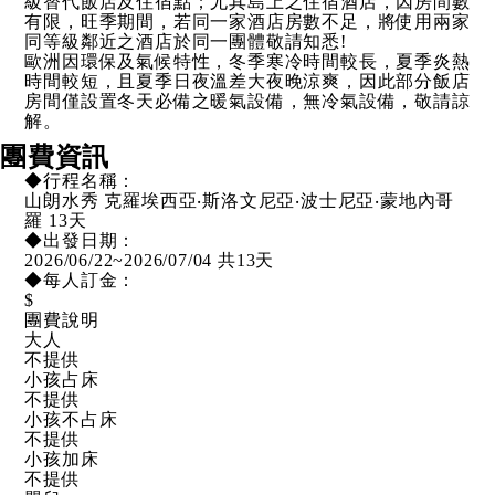
級替代飯店及住宿點；尤其島上之住宿酒店，因房間數
有限，旺季期間，若同一家酒店房數不足，將使用兩家
同等級鄰近之酒店於同一團體敬請知悉!
歐洲因環保及氣候特性，冬季寒冷時間較長，夏季炎熱
時間較短，且夏季日夜溫差大夜晚涼爽，因此部分飯店
房間僅設置冬天必備之暖氣設備，無冷氣設備，敬請諒
解。
團費資訊
◆行程名稱：
山朗水秀 克羅埃西亞‧斯洛文尼亞‧波士尼亞‧蒙地內哥
羅 13天
◆出發日期：
2026/06/22~2026/07/04 共13天
◆每人訂金：
$
團費說明
大人
不提供
小孩占床
不提供
小孩不占床
不提供
小孩加床
不提供