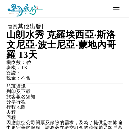
Toggle
naviga
其他出發日
首頁
山朗水秀 克羅埃西亞‧斯洛
文尼亞‧波士尼亞‧蒙地內哥
羅 13天
機位數：
/位
班機：
TK
簽證：
稅金：
不含
航班資訊
列印及下載
旅客報名須知
分享行程
行程地圖
去程
回程
因應航空公司開票及保險的需求，及為了提供您在旅途
中更完善的服務，請務必在繳交訂金的時候填妥客戶基