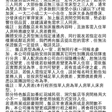
三人同房，大部份飯店無三張正常床型之三人房，通常
為雙人房加一床，許多旅館只接受小孩(12歲以下)才能
加床，一大二小或二大一小合住，加床大多為摺疊床、
沙發床或行軍彈簧床，加上飯店房間空間有限，勢必影
響住宿品質，故建議避免需求三人同房。
備註：如遇飯店未有加床服務內容時，且旅客需入住單
人房時應繳交單人房差費用。
團體安排之房型無法指定連通房、同行親友若指定在同
樓層或鄰近房間，我們將向飯店提出您的需求，但無法
保證飯店一定提供，敬請見諒。
三、 飯店房型為兩人一室，若無同行者一同報名參
加，本公司得協助安排與當團其它同性別團員或領隊進
行分房；單人配房由本公司自行採隨機分配，恕無法指
定或變更，出發後若欲補價差變更為單人住宿，需依飯
店實際房況為準，非均可變更，若有造成不便之處，尚
請見諒。若個人需指定單人入住，請於報名時主動告知
業務人員，並按房型補足單人房價差，實際價差費用，
悉以當團說明公布為準。
備註：單人房差(本行程所指單人房為單人房單人床房
型。)
部分特色飯店如番紅花城民宿、洞穴飯店等房間格局大
小不一，隨團領隊會使用抽籤方式安排入住。
若遇商展或節慶期間，飯店常會遇滿房或是房間數不
夠，本公司擁有變更或調整行程之權利，將會尋找同等