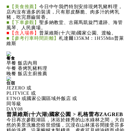
■【美食推薦】
今日中午我們特別安排現烤乳豬料理，
店內沒有過多的裝潢，只有那皮酥脆、肉多汁的烤乳
豬，吃完唇齒留香。
■【下車參觀】
聖多納教堂、古羅馬凱旋門遺跡、海管
風琴、人民廣場。
■【含入場券】
普萊維斯(十六湖)國家公園、渡輪。
■【參考行車時間距離】
札達爾135KM：1H55Min普萊
維斯
餐食
早餐 飯店內用
午餐 香烤乳豬料理
晚餐 飯店主廚推薦
住宿
JEZERO 或
PLITVICE 或
ETNO 或國家公園區域外飯店 或
同等級
DAY
08
普萊維斯(十六湖)國家公園 > 札格雷布ZAGREB
今日再次參觀湖區，沐浴於鍾秀的山水綠林之間，大自
然的美景洗滌您俗世煩惱，沉浸在山林溪谷間接受芬多
精的洗禮，沿著蜿蜒木製棧道，處處可見經沖積而成的