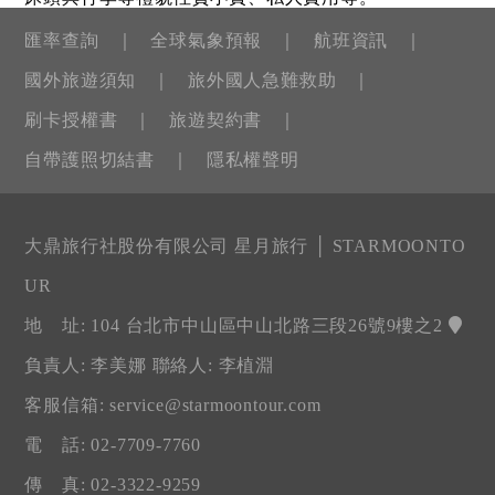
匯率查詢
全球氣象預報
航班資訊
國外旅遊須知
旅外國人急難救助
刷卡授權書
旅遊契約書
自帶護照切結書
隱私權聲明
大鼎旅行社股份有限公司 星月旅行 │ STARMOONTO
UR
地 址: 104 台北市中山區中山北路三段26號9樓之2
負責人: 李美娜 聯絡人: 李植淵
客服信箱:
service@starmoontour.com
電 話: 02-7709-7760
傳 真: 02-3322-9259