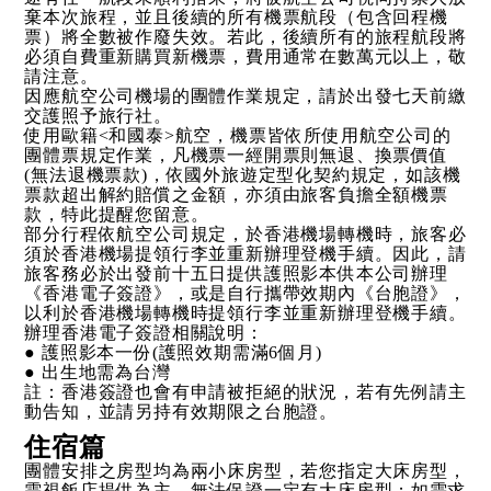
棄本次旅程，並且後續的所有機票航段（包含回程機
票）將全數被作廢失效。若此，後續所有的旅程航段將
必須自費重新購買新機票，費用通常在數萬元以上，敬
請注意。
因應航空公司機場的團體作業規定，請於出發七天前繳
交護照予旅行社。
使用歐籍<和國泰>航空，機票皆依所使用航空公司的
團體票規定作業，凡機票一經開票則無退、換票價值
(無法退機票款)，依國外旅遊定型化契約規定，如該機
票款超出解約賠償之金額，亦須由旅客負擔全額機票
款，特此提醒您留意。
部分行程依航空公司規定，於香港機場轉機時，旅客必
須於香港機場提領行李並重新辦理登機手續。因此，請
旅客務必於出發前十五日提供護照影本供本公司辦理
《香港電子簽證》，或是自行攜帶效期內《台胞證》，
以利於香港機場轉機時提領行李並重新辦理登機手續。
辦理香港電子簽證相關說明：
● 護照影本一份(護照效期需滿6個月)
● 出生地需為台灣
註：香港簽證也會有申請被拒絕的狀況，若有先例請主
動告知，並請另持有效期限之台胞證。
住宿篇
團體安排之房型均為兩小床房型，若您指定大床房型，
需視飯店提供為主，無法保證一定有大床房型；如需求