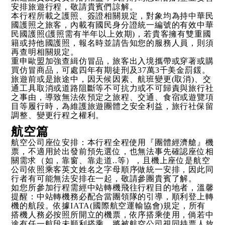
安排旅遊行程，敬請貴賓們諒解。
本行程所載之護照、簽證相關規定，對象均為持中華民
國護照之旅客，內載有國民身分證統一編號的有效中華
民國護照(護照需有半年以上效期)，若貴客擁有雙重國
籍或持他國護照，報名時並請告知您的服務人員，則須
再查明相關規定。
重申歐盟加強查緝仿冒品，旅客出入境攜帶或穿著或購
買仿冒商品，可處四年有期徒刑及37萬3千美金罰鍰。
旅遊前或是旅途中，因天候因素、航班變更(取消)、交
通工具取消或道路阻斷等不可抗力或不可歸責與旅行社
之事由，導致無法依預定之旅程、交通、食宿或遊覽項
目等履行時，為維護旅遊團體之安全利益，旅行社保留
調整、變更行程之權利。
航空篇
航空公司座位安排：本行程全程使用『團體經濟艙』機
票，不適用於出發前預先選位，也無法事先確認座位相
關需求（如，靠窗、靠走道..等），且機上座位是航空
公司依照乘客英文姓名之字母順序做統一安排，因此同
行者有可能無法安排在一起，敬請參團貴賓了解。
如您所參加行程需經中站轉機飛往行程目的地者，溫馨
提醒：中站轉機務必配合當團領隊的引導，順利登上轉
機的航段。依據IATA(國際航空運輸協會)規定，所有
搭機人務必按照所開立的機票，依序搭乘使用，倘若中
途有任一航段未順利搭乘，將被航空公司視同持票人放