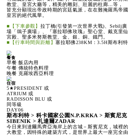
教堂、皇宮大廳等，精美的雕刻、壯麗的柱廊…等，
皆充分顯現出帝政時期的宮廷氣派，在在難掩羅馬帝國
皇宮的絕代風華。
■【下車參觀】
拉丁橋(引發第一次世界大戰)、Sebilj廣
場「鴿子廣場」、『塞拉耶佛玫瑰』聖心堂、戴克里仙
宮殿、聖多米努斯教堂、金、銀、銅、鐵門。
■【行車時間與距離】
塞拉耶佛238KM：3.5H斯布利特
餐食
早餐 飯店內用
午餐 傳統特色料理
晚餐 克羅埃西亞料理
住宿
5★PRESIDENT 或
ATRIUM 或
RADISSON BLU 或
同等級
DAY
06
斯布利特 > 科卡國家公園N.P.KRKA > 斯賓尼克
SIBENIK > 札達爾ZADAR
今日來到達爾馬齊亞海岸上的古城－斯賓尼克，城裡的
大教堂，因特殊的建築方式，是世界上最大一座完全由