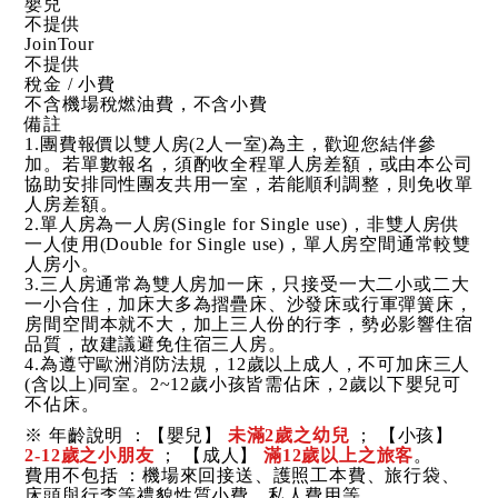
嬰兒
不提供
JoinTour
不提供
稅金 / 小費
不含機場稅燃油費，不含小費
備註
1.團費報價以雙人房(2人一室)為主，歡迎您結伴參
加。若單數報名，須酌收全程單人房差額，或由本公司
協助安排同性團友共用一室，若能順利調整，則免收單
人房差額。
2.單人房為一人房(Single for Single use)，非雙人房供
一人使用(Double for Single use)，單人房空間通常較雙
人房小。
3.三人房通常為雙人房加一床，只接受一大二小或二大
一小合住，加床大多為摺疊床、沙發床或行軍彈簧床，
房間空間本就不大，加上三人份的行李，勢必影響住宿
品質，故建議避免住宿三人房。
4.為遵守歐洲消防法規，12歲以上成人，不可加床三人
(含以上)同室。2~12歲小孩皆需佔床，2歲以下嬰兒可
不佔床。
※ 年齡說明 ：【嬰兒】
未滿2歲之幼兒
； 【小孩】
2-12歲之小朋友
； 【成人】
滿12歲以上之旅客
。
費用不包括 ：機場來回接送、護照工本費、旅行袋、
床頭與行李等禮貌性質小費、私人費用等。