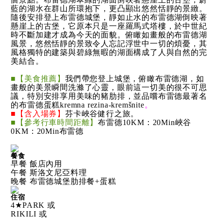
藍的湖水在群山所環抱下，更凸顯出悠然恬靜的景緻。
隨後安排登上布雷德城堡，靜如止水的布雷德湖倒映著
懸崖上的古堡，它原本只是一座羅馬式塔樓，於中世紀
時不斷加建才成為今天的面貌。俯瞰如畫般的布雷德湖
風景，悠然恬靜的景致令人忘記浮世中一切的煩憂，其
風格獨特的建築與碧綠無暇的湖面構成了人與自然的完
美結合。
■【美食推薦】
我們帶您登上城堡，俯瞰布雷德湖，如
畫般的美景瞬間洗滌了心靈，眼前這一切美的很不可思
議，特別安排享用美味的豬肋排，並品嚐布雷德最著名
的布雷德蛋糕kremna rezina-kremšnite
。
■【含入場券】
芬卡峽谷健行之旅。
■【參考行車時間距離】
布雷德10KM：20Min峽谷
0KM：20Min布雷德
餐食
早餐 飯店內用
午餐 斯洛文尼亞料理
晚餐 布雷德城堡肋排餐+蛋糕
住宿
4★PARK 或
RIKILI 或