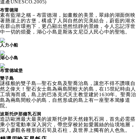
遺產UNESCO.2005)
布雷德湖
素有藍湖之稱－布雷德湖，如畫般的美景，翠綠的湖面倒映
著懸崖上的古堡，構成了人與自然的完美結合，蔚藍的湖水
在群山所環抱下，更凸顯出悠然恬靜的景緻，令人忘記浮世
中一切的煩憂，湖心小島是斯洛文尼亞人民心中的聖地。
人力小船
湖心小島
布雷德城堡
雙子島
謎樣般的雙子島—聖石女島及聖喬治島，讓您不得不讚嘆自
然之偉大！聖石女士島為兩島間較大的島，在15世紀時由人
工填海而成，島上的巴洛克式天主教堂建於1630年。聖喬治
島為兩島間較小的島，自然形成的島上有一座聖本篤修道
院。
波斯托伊那鐘乳石洞
造訪歐洲最大最美的波斯托伊那天然鐘乳石洞，首先必需搭
乘小型電動車深入洞穴，帶您穿梭於如愛麗絲的仙境地層，
深入參觀各種形狀石筍及石柱，及世界上獨有的人色魚。