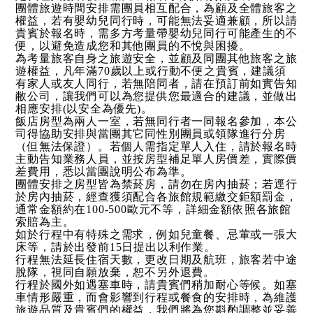
團體旅遊時間安排需團員相互配合，為顧及全體旅客之
權益，若有嬰幼兒同行時，可能無法妥適兼顧，所以請
貴賓於報名時，需多方考量帶嬰幼兒同行可能產生的不
便，以避免造成您和其他團員的不悅與困擾。
為考量旅客自身之旅遊安全，並顧及同團其他旅客之旅
遊權益，凡年滿70歲以上或行動不便之貴賓，建議須
有家人或友人同行，若無陪同者，請在預訂前如實告知
敝公司，讓我們可以為您提供您最適合的建議，並做出
相應安排(以安全為優先)。
飯店房型為兩人一室，若無同行者一同報名參加，本公
司得協助安排與當團其它同性別團員或領隊進行分房
（但無法保證）。若個人需指定單人入住，請於報名時
主動告知業務人員，並按房型補足單人房價差，實際價
差費用，悉以當團說明公布為準。
團體安排之房型皆為禁菸房，請勿在房內抽菸；若逕行
於房內抽菸，經查獲須配合各旅館規範繳交鉅額罰金，
通常金額約在100-500歐元不等，詳細金額依照各旅館
索賠為主。
如於行程中有特殊之需求，例如兒童餐、忌葷或一張大
床等，請於出發前15日提出以利作業。
行程無法延長住宿天數，更改日期及航班，旅客若中途
脫隊，視同自願放棄，恕不另外退費。
行程於國外如遇塞車時，請貴賓們稍加耐心等候。如塞
車情形嚴重，而會影響到行程或餐食的安排時，為維護
旅遊品質及貴賓們的權益，我們將為您斟酌調整並妥善