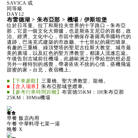
SAVICA 或
同等級
DAY
12
布雷德湖 > 朱布亞那 > 機場 / 伊斯坦堡
位於日耳曼、拉丁和斯拉夫世界的十字路口－朱布亞
那，它是一個文化大熔爐，也是斯洛文尼亞的首都，政
治、經濟、文化中心，市區中猶保存著羅馬帝國時代的
遺跡，巴洛克式建築的市政廳、十七世紀的羅巴噴泉、
有趣的三重橋、綠頂雙塔的聖尼古拉斯大教堂、城市最
美的廣場，以及紅色的聖方濟教堂，都讓人流連忘返。
午後告別古城前往機場，此趟歐洲之行帶給您的想必是
另外一種特別的感覺，帶著依依不捨的心情，搭機飛返
甜蜜的家－台北，夜宿機上。
■【下車參觀】
三重橋、聖方濟教堂、龍橋。
■【含入場券】
朱布亞那城堡纜車。
■【參考行車時間距離】
布雷德55KM：1H朱布亞那
25KM：30Min機場
餐食
早餐 飯店內用
午餐 中華料理七菜一湯
晚餐 X