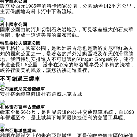
科卡國家公園
設立於西元1985年的科卡國家公園，公園涵蓋142平方公里，
主要保護地為科卡河中下游流域。
科卡國家公園
國家公園由於河川切割石灰岩地形，可見落差極大的石灰華
台階，形成一道道美麗的瀑布景觀。
特里格拉夫國家公園
特里格拉夫國家公園，是歐洲最古老也是斯洛文尼亞鮮為人
知的國家公園之一，是著名的戶外活動區域及冬天的滑雪勝
地。我們特別安排進入不可思議的Vintgar Gorge峽谷，健行
步道全長1.6公里，漫步在沁涼的峽谷裡享受芬多精的洗禮，
峽谷裡優美的風景，讓您彷彿走進畫裡。
不可錯過三纜車
杜布羅威尼克景觀纜車
安排搭乘纜車俯瞰杜布羅威尼克古城
札格雷布百年古董纜車
纜車全長66公尺，是世界最短的公共交通纜車系統，自1893
年營運至今，是上城與下城間最快捷便利的交通工具喔。
朱布亞那城堡纜車
雄踞在懸崖之上的朱布亞那城堡，更是俯瞰整個市區的絕佳