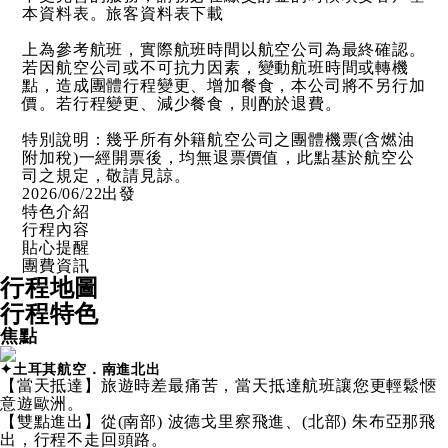
本資料表。
旅客資料表下載
上為參考航班，實際航班時間以航空公司為最終確認。
若因航空公司或不可抗力因素，變動航班時間或轉機
點，造成團體行程變更、增加餐食，本公司將不另行加
價。若行程變更、減少餐食，則酌於退費。
特別說明：幾乎所有外籍航空公司之團體機票(含燃油
附加稅)一經開票後，均無退票價值，此點基於航空公
司之規定，敬請見諒。
2026/06/22出發
特色介紹
行程內容
貼心提醒
團費資訊
行程地圖
行程特色
焦點
✦土耳其航空．南進北出
【當天抵達】旅遊時差最痛苦，當天抵達航班讓您更輕鬆愜
意遊歐洲。
【雙點進出】從(南部) 波德戈里察飛進、(北部) 朱布亞那飛
出，行程不走回頭路。