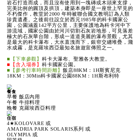
岩石打造而成，而且沒有使用到一塊磚或木頭來支撐，
完美比例的圓頂及拱頂，建築本身即是一座世上罕見的
不朽傑作，教堂於2000 年時被聯合國文教明訂為人類
珍貴遺產。之後前往設立於西元1985年的科卡國家公
園，公園涵蓋142平方公里，主要保護地為科卡河中下
游流域，國家公園由於河川切割石灰岩地形，可見落差
極大的石灰華台階，形成一道道美麗的瀑布景觀，尤其
是最大的科卡瀑布，大水直洩而下，銀帘交纏堆疊，濺
水成霧，是克羅埃西亞最知名旅遊宣傳照之一。
■【下車參觀】
科卡大瀑布、聖雅各大教堂。
■【含入場券】
科卡國家公園。
■【參考行車時間距離】
飯店88KM：1H斯賓尼克
18KM：30Min科卡國家公園88KM：1H斯布利特
餐食
早餐 飯店內用
午餐 牛排料理
晚餐 克羅埃西亞料理
住宿
4★KOLOVARE 或
AMADRIA PARK SOLARIS系列 或
OLYMPIA 或