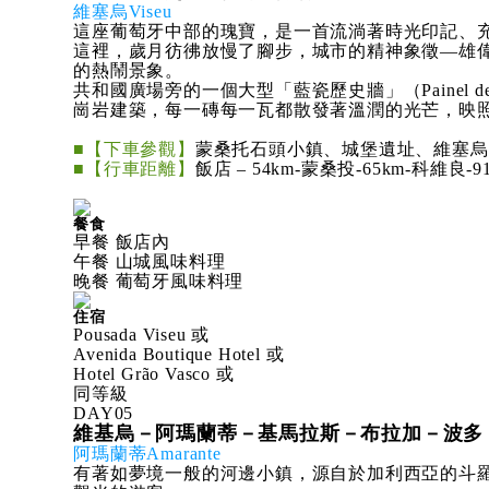
維塞烏Viseu
這座葡萄牙中部的瑰寶，是一首流淌著時光印記、
這裡，歲月彷彿放慢了腳步，城市的精神象徵—雄偉的維塞烏大教
的熱鬧景象。
共和國廣場旁的一個大型「藍瓷歷史牆」（Painel
崗岩建築，每一磚每一瓦都散發著溫潤的光芒，映
■【下車參觀】
蒙桑托石頭小鎮、城堡遺址、維塞烏
■【行車距離】
飯店 – 54km-蒙桑投-65km-科維良-
餐食
早餐 飯店內
午餐 山城風味料理
晚餐 葡萄牙風味料理
住宿
Pousada Viseu 或
Avenida Boutique Hotel 或
Hotel Grão Vasco 或
同等級
DAY
05
維基烏－阿瑪蘭蒂－基馬拉斯－布拉加－波多
阿瑪蘭蒂Amarante
有著如夢境一般的河邊小鎮，源自於加利西亞的斗