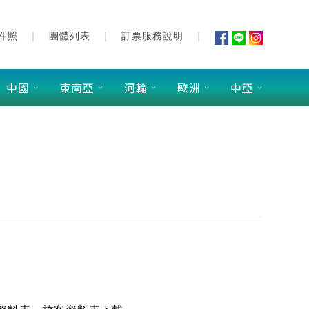
件照
團體列表
訂票服務說明
中國
東南亞
河輪
歐洲
中亞