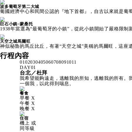
波多葡萄牙第二大城
葡國經濟中心和民間公認的『地下首都』，自古以來就是葡
巨石小鎮~蒙桑托
1938年當選為“最葡萄牙的小鎮”，從此小鎮開始了嚴格限
天空之城馬爾旺
神似秘魯的馬丘比丘，有著“天空之城”美稱的馬爾旺，這座
行程內容
01
02
03
04
05
06
07
08
09
10
11
DAY
01
台北／杜拜
我希望能夠遠走，逃離我的所知，逃離我的所有。
一個我，以此得到喘息。
餐食
早餐 X
午餐 X
晚餐 X
住宿
機上 或
同等級