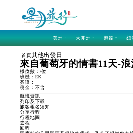
美洲
大非洲
遊輪
紐
其他出發日
首頁
來自葡萄牙的情書11天-
機位數：
/位
班機：
EK
簽證：
稅金：
不含
航班資訊
列印及下載
旅客報名須知
分享行程
行程地圖
去程
回程