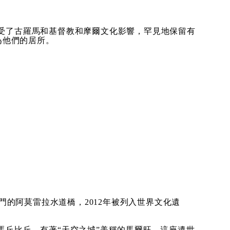
受了古羅馬和基督教和摩爾文化影響，罕見地保留有
為他們的居所。
門的阿莫雷拉水道橋，2012年被列入世界文化遺
丘比丘，有著“天空之城”美稱的馬爾旺，這座遺世