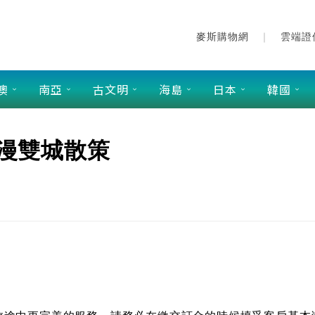
麥斯購物網
雲端證
澳
南亞
古文明
海島
日本
韓國
浪漫雙城散策