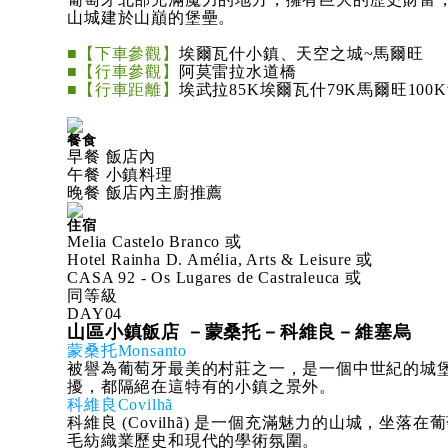
山城建於山巔的堡壘。
■【下車參觀】
埃爾瓦什小鎮、天空之城~馬爾旺
■【行車參觀】
阿莫雷拉水道橋
■【行車距離】
埃武拉85K埃爾瓦什79K馬爾旺100
餐食
早餐 飯店內
午餐 小鎮料理
晚餐 飯店內主廚推薦
住宿
Melia Castelo Branco 或
Hotel Rainha D. Amélia, Arts & Leisure 或
CASA 92 - Os Lugares de Castraleuca 或
同等級
DAY
04
山區小鎮飯店 －蒙桑托－科維良－維塞烏
蒙桑托Monsanto
被譽為葡萄牙最美的村莊之一，是一個中世紀的城
擾，都隔絕在這特有的小鎮之景外。
科維良Covilhã
科維良 (Covilhã) 是一個充滿魅力的山城，坐落
毛紡織業歷史和現代的學術氛圍。