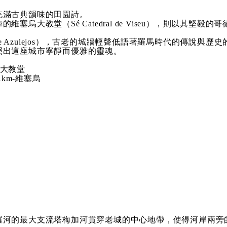
充滿古典韻味的田園詩。
堂（Sé Catedral de Viseu），則以其堅毅的哥德式身
 de Azulejos），古老的城牆輕聲低語著羅馬時代的傳說
照出這座城市寧靜而優雅的靈魂。
大教堂
91km-維塞烏
羅河的最大支流塔梅加河貫穿老城的中心地帶，使得河岸兩旁