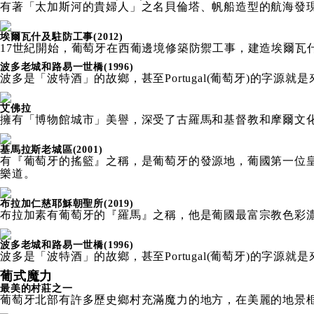
有著「太加斯河的貴婦人」之名貝倫塔、帆船造型的航海發
埃爾瓦什及駐防工事(2012)
17世紀開始，葡萄牙在西葡邊境修築防禦工事，建造埃爾瓦
波多老城和路易一世橋(1996)
波多是「波特酒」的故鄉，甚至Portugal(葡萄牙)的字
艾佛拉
擁有「博物館城市」美譽，深受了古羅馬和基督教和摩爾文化
基馬拉斯老城區(2001)
有『葡萄牙的搖籃』之稱，是葡萄牙的發源地，葡國第一位
樂道。
布拉加仁慈耶穌朝聖所(2019)
布拉加素有葡萄牙的『羅馬』之稱，他是葡國最富宗教色彩
波多老城和路易一世橋(1996)
波多是「波特酒」的故鄉，甚至Portugal(葡萄牙)的字
葡式魔力
最美的村莊之一
葡萄牙北部有許多歷史鄉村充滿魔力的地方，在美麗的地景