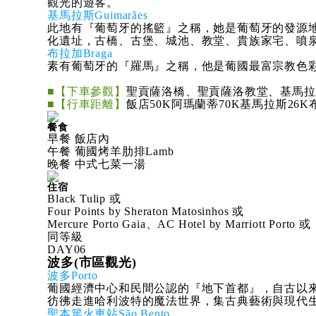
觀光的遊客。
基馬拉斯Guimarães
此地有『葡萄牙的搖籃』之稱，她是葡萄牙的發源
化遺址，古橋、古堡、城池、教堂、貴族家宅、噴
布拉加Braga
素有葡萄牙的『羅馬』之稱，他是葡國最富宗教色
■【下車參觀】
聖貢薩洛橋、聖貢薩洛教堂、基馬拉
■【行車距離】
飯店50K阿瑪蘭蒂70K基馬拉斯26K
餐食
早餐 飯店內
午餐 葡國烤羊肋排Lamb
晚餐 中式七菜一湯
住宿
Black Tulip 或
Four Points by Sheraton Matosinhos 或
Mercure Porto Gaia、AC Hotel by Marriott Porto 或
同等級
DAY
06
波多(市區觀光)
波多Porto
葡國經濟中心和民間公認的『地下首都』，自古以
彷彿走進哈利波特的魔法世界，集古典藝術與現代
聖本篤火車站São Bento