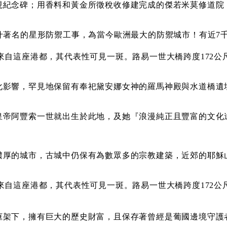
現紀念碑；用香料和黃金所徵稅收修建完成的傑若米莫修道院
什著名的星形防禦工事，為當今歐洲最大的防禦城市！有近7
源就是來自這座港都，其代表性可見一斑。路易一世大橋跨度172
影響，罕見地保留有奉祀黛安娜女神的羅馬神殿與水道橋遺址
皇帝阿豐索一世就出生於此地，及她『浪漫純正且豐富的文化
濃厚的城市，古城中仍保有為數眾多的宗教建築，近郊的耶穌
源就是來自這座港都，其代表性可見一斑。路易一世大橋跨度172
框架下，擁有巨大的歷史財富，且保存著曾經是葡國邊境守護