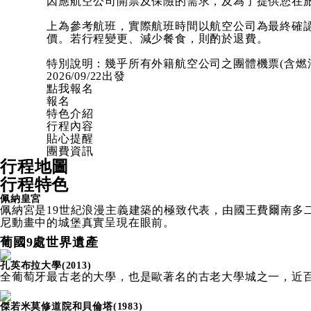
因應航空公司開票及保險的需求，及為了提供您在
上為參考航班，實際航班時間以航空公司為最終確
價。若行程變更、減少餐食，則酌於退費。
特別說明：幾乎所有外籍航空公司之團體機票(含燃
2026/09/22出發
點我報名
報名
特色介紹
行程內容
貼心提醒
團費資訊
行程地圖
行程特色
佩納皇宮
佩納宮是19世紀浪漫主義建築的極致代表，由國王費爾南
尼動畫中的城堡真實呈現在眼前。
葡國9處世界遺產
孔英布拉大學(2013)
全葡萄牙最古老的大學，也是歐著名的古老大學城之一，近
傑若米莫修道院和貝倫塔(1983)