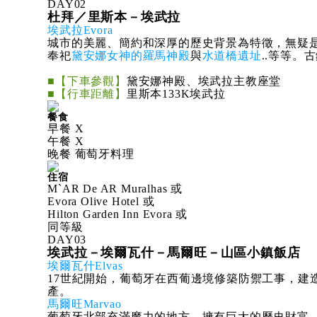
DAY
02
杜拜／里斯本－埃武拉
埃武拉Evora
城市的美麗、簡約和深厚的歷史背景為特徵，無疑
奉祀
黛安娜女神的羅馬神殿
與
水道橋遺址
..等等
■【下車參觀】
黛安娜神殿、埃武拉主教座堂
■【行車距離】
里斯本133K埃武拉
餐食
早餐 X
午餐 X
晚餐 葡萄牙料理
住宿
M`AR De AR Muralhas 或
Evora Olive Hotel 或
Hilton Garden Inn Evora 或
同等級
DAY
03
埃武拉－埃爾瓦什－馬爾旺－山區小鎮飯店
埃爾瓦什Elvas
17世紀開始，葡萄牙在西葡邊境修築防禦工事，建造
產。
馬爾旺Marvao
葡萄牙北部充滿魔力的地方，擁有巨大的歷史財富，