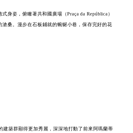
姿，俯瞰著共和國廣場（Praça da República）
與歷史的滄桑。漫步在石板鋪就的蜿蜒小巷，保存完好的花
的建築群顯得更加秀麗，深深地打動了前來阿瑪蘭蒂