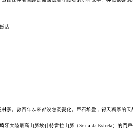
K飯店
堡村寨。數百年以來都沒怎麼變化。巨石堆疊，得天獨厚的天
在葡萄牙大陸最高山脈埃什特雷拉山脈（Serra da Estrel