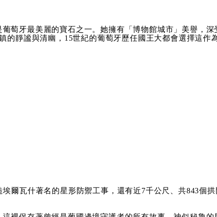
是葡萄牙最美麗的寶石之一。她擁有「博物館城市」美譽，深
。古鎮的靜謐與清幽，15世紀的葡萄牙歷任國王大都會選擇這作
埃爾瓦什著名的星形防禦工事，還有近7千公尺、共843個拱
這裡保存著曾經是葡國邊境守護者的所有故事。神似秘魯的馬