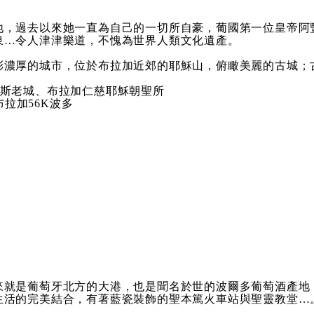
地，過去以來她一直為自己的一切所自豪，葡國第一位皇帝阿
泉…令人津津樂道，不愧為世界人類文化遺產。
彩濃厚的城市，位於布拉加近郊的耶穌山，俯瞰美麗的古城；
斯老城、布拉加仁慈耶穌朝聖所
布拉加56K波多
來就是葡萄牙北方的大港，也是聞名於世的波爾多葡萄酒產地
生活的完美結合，有著藍瓷裝飾的聖本篤火車站與聖靈教堂…