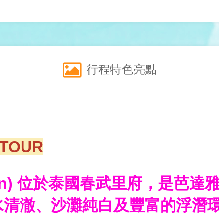
行程特色亮點
TOUR
e San) 位於泰國春武里府，是
水清澈、沙灘純白及豐富的浮潛