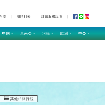
件照
團體列表
訂票服務說明
中國
東南亞
河輪
歐洲
中亞
其他相關行程