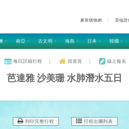
麥斯購物網
雲端證
澳
南亞
古文明
海島
日本
韓國
每日詳細行程
回首頁
線上報名
芭達雅 沙美珊 水肺潛水五日
列印完整行程
行程出團列表