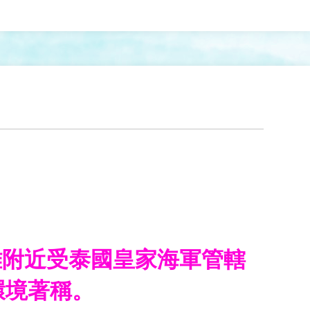
芭達雅附近受泰國皇家海軍管轄
環境著稱。