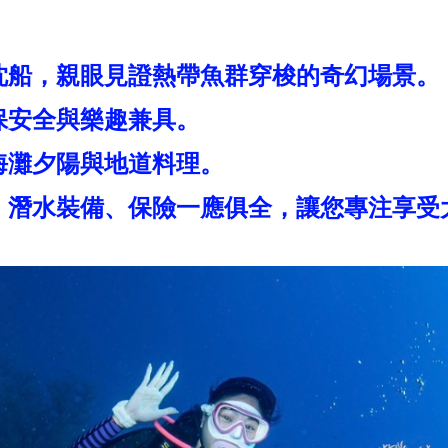
沈船，親眼見證熱帶魚群穿梭的奇幻場景。
保安全與樂趣兼具。
海灘夕陽與地道料理。
、潛水裝備、保險一應俱全，讓您專注享受