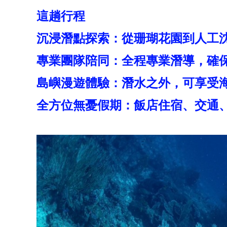
這趟行程
沉浸潛點探索：從珊瑚花園到人工
專業團隊陪同：全程專業潛導，確
島嶼漫遊體驗：潛水之外，可享受
全方位無憂假期：飯店住宿、交通